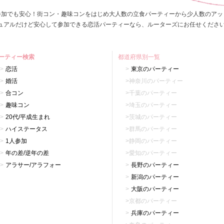
参加でも安心！街コン・趣味コンをはじめ大人数の立食パーティーから少人数のアッ
ュアルだけど安心して参加できる恋活パーティーなら、ルーターズにお任せくださ
ーティー検索
都道府県別一覧
恋活
東京のパーティー
婚活
神奈川のパーティー
合コン
千葉のパーティー
趣味コン
埼玉のパーティー
20代/平成生まれ
茨城のパーティー
ハイステータス
群馬のパーティー
1人参加
静岡のパーティー
年の差/逆年の差
愛知のパーティー
アラサー/アラフォー
長野のパーティー
新潟のパーティー
大阪のパーティー
京都のパーティー
兵庫のパーティー