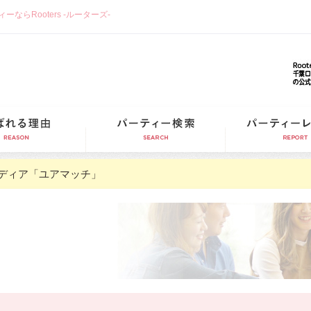
らRooters -ルーターズ-
選ばれる理由
パーティー検索
ディア「ユアマッチ」