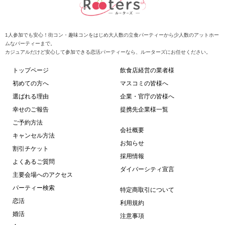
1人参加でも安心！街コン・趣味コンをはじめ大人数の立食パーティーから少人数のアットホー
ムなパーティーまで。
カジュアルだけど安心して参加できる恋活パーティーなら、ルーターズにお任せください。
トップページ
飲食店経営の業者様
初めての方へ
マスコミの皆様へ
選ばれる理由
企業・官庁の皆様へ
幸せのご報告
提携先企業様一覧
ご予約方法
会社概要
キャンセル方法
お知らせ
割引チケット
採用情報
よくあるご質問
ダイバーシティ宣言
主要会場へのアクセス
パーティー検索
特定商取引について
恋活
利用規約
婚活
注意事項