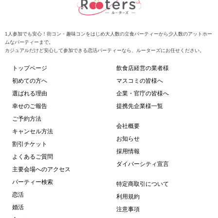
1人参加でも安心！街コン・趣味コンをはじめ大人数の立食パーティーから少人数のアットホー
ムなパーティーまで。
カジュアルだけど安心して参加できる恋活パーティーなら、ルーターズにお任せください。
トップページ
飲食店経営の業者様
初めての方へ
マスコミの皆様へ
選ばれる理由
企業・官庁の皆様へ
幸せのご報告
提携先企業様一覧
ご予約方法
会社概要
キャンセル方法
お知らせ
割引チケット
採用情報
よくあるご質問
ダイバーシティ宣言
主要会場へのアクセス
パーティー検索
特定商取引について
恋活
利用規約
婚活
注意事項