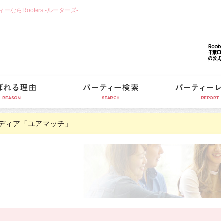
らRooters -ルーターズ-
選ばれる理由
パーティー検索
ディア「ユアマッチ」