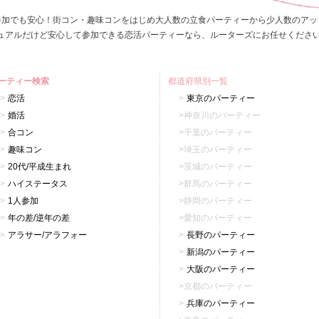
参加でも安心！街コン・趣味コンをはじめ大人数の立食パーティーから少人数のアッ
ュアルだけど安心して参加できる恋活パーティーなら、ルーターズにお任せくださ
ーティー検索
都道府県別一覧
恋活
東京のパーティー
婚活
神奈川のパーティー
合コン
千葉のパーティー
趣味コン
埼玉のパーティー
20代/平成生まれ
茨城のパーティー
ハイステータス
群馬のパーティー
1人参加
静岡のパーティー
年の差/逆年の差
愛知のパーティー
アラサー/アラフォー
長野のパーティー
新潟のパーティー
大阪のパーティー
京都のパーティー
兵庫のパーティー