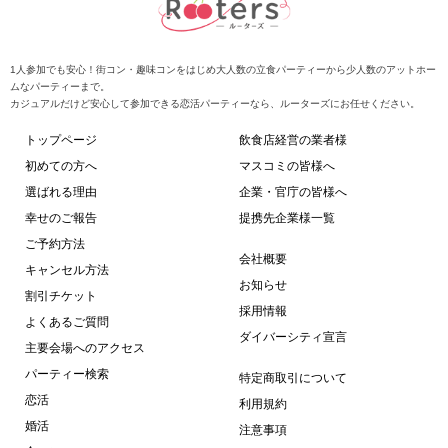
1人参加でも安心！街コン・趣味コンをはじめ大人数の立食パーティーから少人数のアットホー
ムなパーティーまで。
カジュアルだけど安心して参加できる恋活パーティーなら、ルーターズにお任せください。
トップページ
飲食店経営の業者様
初めての方へ
マスコミの皆様へ
選ばれる理由
企業・官庁の皆様へ
幸せのご報告
提携先企業様一覧
ご予約方法
会社概要
キャンセル方法
お知らせ
割引チケット
採用情報
よくあるご質問
ダイバーシティ宣言
主要会場へのアクセス
パーティー検索
特定商取引について
恋活
利用規約
婚活
注意事項