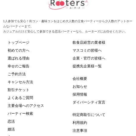
1人参加でも安心！街コン・趣味コンをはじめ大人数の立食パーティーから少人数のアットホー
ムなパーティーまで。
カジュアルだけど安心して参加できる恋活パーティーなら、ルーターズにお任せください。
トップページ
飲食店経営の業者様
初めての方へ
マスコミの皆様へ
選ばれる理由
企業・官庁の皆様へ
幸せのご報告
提携先企業様一覧
ご予約方法
会社概要
キャンセル方法
お知らせ
割引チケット
採用情報
よくあるご質問
ダイバーシティ宣言
主要会場へのアクセス
パーティー検索
特定商取引について
恋活
利用規約
婚活
注意事項