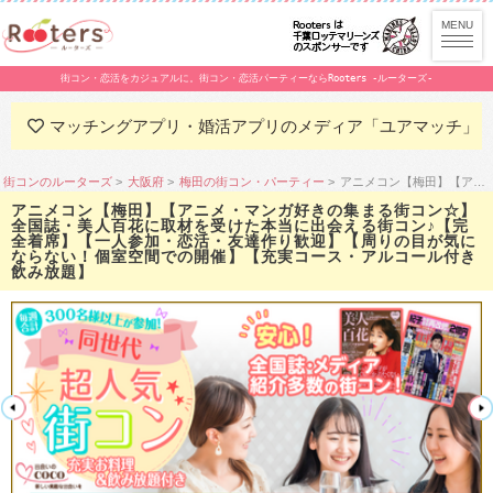
街コン・恋活をカジュアルに。街コン・恋活パーティーならRooters -ルーターズ-
マッチングアプリ・婚活アプリのメディア「ユアマッチ」
街コンのルーターズ
大阪府
梅田の街コン・パーティー
アニメコン【梅田】【アニメ・マンガ好きの集まる街コン☆】全国誌・美人百花に取材を受けた本当に出会える街コン♪【完全着席】【一人参加・恋活・友達作り歓迎】【周りの目が気にならない！個室空間での開催】【充実コース・アルコール付き飲み放題】
アニメコン【梅田】【アニメ・マンガ好きの集まる街コン☆】
全国誌・美人百花に取材を受けた本当に出会える街コン♪【完
全着席】【一人参加・恋活・友達作り歓迎】【周りの目が気に
ならない！個室空間での開催】【充実コース・アルコール付き
飲み放題】