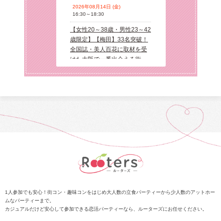
 (火)
2026年08月14日 (金)
2026年08月13日 
16:30～18:30
19:15～21:15
梅田】【アニ
【女性20～38歳・男性23～42
【女性20〜35歳
きの集まる街コ
歳限定】【梅田】33名突破！
歳限定】【京橋
・美人百花に取
全国誌・美人百花に取材を受
人百花に取材を
阪で一番出会え
けた大阪で一番出会える街コ
一番出会える街
練された大人の
ン♪超オシャレ隠れ家カフェ貸
席】【年収６０
同世代で楽しむ♪
切☆同世代で楽しむ♪【充実お
イスペ男性限定
スペインコース
料理＆飲み放題付】【カジュ
レ・隠れ家レス
交換自由＆席がえ
アルな雰囲気】だから交流し
☆【真剣婚活男
やすい♪LINE交換自由＆席替
♪【カジュアル
えあり！
ら交流しやすい♪
由＆席替えあり
 (金)
8歳・男性23～42
田】33名突破！
百花に取材を受
番出会える街コ
1人参加でも安心！街コン・趣味コンをはじめ大人数の立食パーティーから少人数のアットホー
ムなパーティーまで。
レ隠れ家カフェ貸
カジュアルだけど安心して参加できる恋活パーティーなら、ルーターズにお任せください。
楽しむ♪【充実お