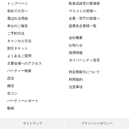
題付】【カジュ
トップページ
飲食店経営の業者様
】だから交流し
初めての方へ
マスコミの皆様へ
E交換自由＆席替
選ばれる理由
企業・官庁の皆様へ
幸せのご報告
提携先企業様一覧
ご予約方法
会社概要
キャンセル方法
お知らせ
割引チケット
採用情報
よくあるご質問
ダイバーシティ宣言
主要会場へのアクセス
パーティー検索
特定商取引について
恋活
利用規約
婚活
注意事項
合コン
パーティーレポート
動画
サイトマップ
プライバシーポリシー