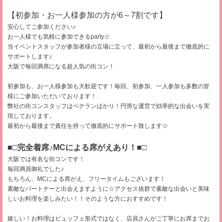
【初参加・お一人様参加の方が6～7割です】
安心してご参加ください♪
お一人様でも気軽に参加できるparty☆
当イベントスタッフが参加者様の立場に立って、最初から最後まで徹底的に
サポートします♪
大阪で毎回満席になる超人気の街コン！
初参加も、お一人様参加も大歓迎です！毎回、初参加、一人参加も多数の皆
様にご参加いただいております！
弊社の街コンスタッフはベテランばかり！円滑な運営で効率的な出会いを実
現しております。
最初から最後まで責任を持って徹底的にサポート致します☆
■□完全着席♪MCによる席がえあり！■□
大阪では有名な街コンです！
毎回満員御礼でした♪
もちろん、MCによる席がえ、フリータイムもございます！
素敵なパートナーと出会えますように☆アクセス抜群で素敵な出会いと美味
しいお料理を楽しみたい！！そのような方におすすめです！
嬉しい！お料理はビュッフェ形式ではなく、店員さんがご丁寧にお席までお