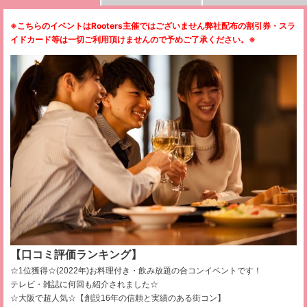
※こちらのイベントはRooters主催ではございません弊社配布の割引券・スラ
イドカード等は一切ご利用頂けませんので予めご了承ください。
※
【口コミ評価ランキング】
☆1位獲得☆(2022年)お料理付き・飲み放題の合コンイベントです！
テレビ・雑誌に何回も紹介されました☆
☆大阪で超人気☆【創設16年の信頼と実績のある街コン】