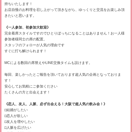
持ちいたします！
お店自慢のお料理を召し上がって頂きながら、ゆっくりと交流をお楽しみ頂
きたいと思います。
《一人参加、初参加大歓迎》
完全着席スタイルですのでひとりぼっちになることはありません！お一人様
参加者様同士の席の配置。
スタッフのフォローが人気の理由です
すぐに打ち解けられます！
MCによる数回の席替えやLINE交換タイムも設けます。
毎回、楽しかったとご報告を頂いております超人気の企画となっておりま
す！
安心してお気軽にご参加ください
たくさんの方と出会えます！
《恋人、友人、人脈、必ず出会える！大阪で超人気の飲み会！》
□結婚がしたい
□恋人が欲しい
□友人を増やしたい
□人脈を広げたい