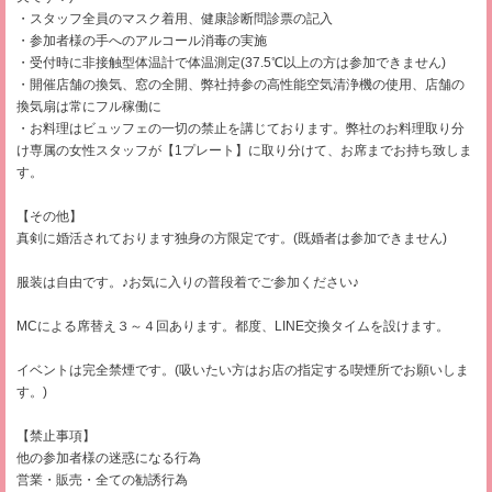
・スタッフ全員のマスク着用、健康診断問診票の記入
・参加者様の手へのアルコール消毒の実施
・受付時に非接触型体温計で体温測定(37.5℃以上の方は参加できません)
・開催店舗の換気、窓の全開、弊社持参の高性能空気清浄機の使用、店舗の
換気扇は常にフル稼働に
・お料理はビュッフェの一切の禁止を講じております。弊社のお料理取り分
け専属の女性スタッフが【1プレート】に取り分けて、お席までお持ち致しま
す。
【その他】
真剣に婚活されております独身の方限定です。(既婚者は参加できません)
服装は自由です。♪お気に入りの普段着でご参加ください♪
MCによる席替え３～４回あります。都度、LINE交換タイムを設けます。
イベントは完全禁煙です。(吸いたい方はお店の指定する喫煙所でお願いしま
す。)
【禁止事項】
他の参加者様の迷惑になる行為
営業・販売・全ての勧誘行為