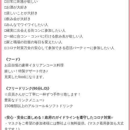
□日常に刺激が欲しい
□お酒が大好き
□楽しいことが大好き
□飲み会が大好き
□みんなでワイワイしたい人
□確実に出会える街コンに参加したい人
□一緒に合コン・コンパに行ける飲み友が欲しい人
□家と職場の往復の毎日を変えたい人
□コロナ対策万全の安心して参加できる恋活パーティーに参加したい人
《フード》
お店自慢の豪華イタリアンコース料理
嬉しい！特製デザート付き♪
充実したfoodになります。
《フリードリンク(90分L.O)》
☆店員さんがご丁寧に一杯ずつ手作り致します！
豊富なドリンクメニュー♪
150種類以上のアルコール＆ソフトドリンク
○安心・安全に楽しめる！政府のガイドラインを遵守したコロナ対策○
・マスクをご希望の参加者様には弊社より無料提供。(マスク着用参加も大丈
夫です！)