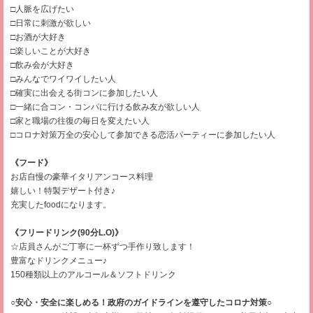
□人脈を広げたい
□日常に刺激が欲しい
□お酒が大好き
□楽しいことが大好き
□飲み会が大好き
□みんなでワイワイしたい人
□確実に出会える街コンに参加したい人
□一緒に合コン・コンパに行ける飲み友が欲しい人
□家と職場の往復の毎日を変えたい人
□コロナ対策万全の安心して参加できる恋活パーティーに参加したい人
《フード》
お店自慢の豪華イタリアンコース料理
嬉しい！特製デザート付き♪
充実したfoodになります。
《フリードリンク(90分L.O)》
☆店員さんがご丁寧に一杯ずつ手作り致します！
豊富なドリンクメニュー♪
150種類以上のアルコール＆ソフトドリンク
○安心・安全に楽しめる！政府のガイドラインを遵守したコロナ対策○