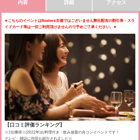
内容
詳細
アクセス
※こちらのイベントはRooters主催ではございません弊社配布の割引券・スラ
イドカード等は一切ご利用頂けませんので予めご了承ください。
※
【口コミ評価ランキング】
☆1位獲得☆(2022年)お料理付き・飲み放題の合コンイベントです！
テレビ・雑誌に何回も紹介されました☆