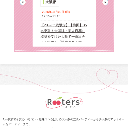
大阪府
大阪府
 (木)
2026年08月09日 (日)
2026年08月08日 
19:15～21:15
19:15～21:15
限定】【京橋】全
【23～35歳限定】【梅田】35
【38～54歳限
花に取材を受け
名突破！全国誌・美人百花に
国誌・美人百花
出会える街コン
取材を受けた大阪で一番出会
た大阪で一番出
】超オシャレ・隠
える街コン【洗練された大人
☆開放感抜群の
ン貸切☆【真剣
の空間】貸切☆【当たる！有
ング貸切☆同世
楽しむ♪【カジュ
名な女性占い師によるオラク
る♪【当たる！
】だから交流し
ルカード占いあり♪】同世代で
い師によるオラ
E交換自由＆席替
楽しむ♪【充実お料理＆飲み放
い】を体験でき
題付】LINE交換自由＆席がえ
製焼き立てパン
あり！
す☆LINE交換
り！
 (日)
限定】【梅田】35
誌・美人百花に
大阪で一番出会
洗練された大人
1人参加でも安心！街コン・趣味コンをはじめ大人数の立食パーティーから少人数のアットホー
ムなパーティーまで。
☆【当たる！有