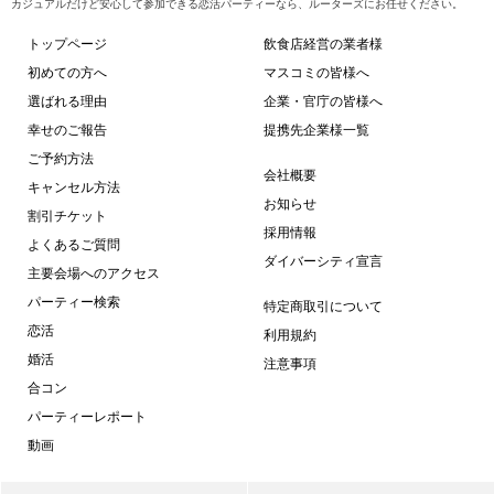
カジュアルだけど安心して参加できる恋活パーティーなら、ルーターズにお任せください。
師によるオラク
あり♪】同世代で
トップページ
飲食店経営の業者様
実お料理＆飲み放
初めての方へ
マスコミの皆様へ
交換自由＆席がえ
選ばれる理由
企業・官庁の皆様へ
幸せのご報告
提携先企業様一覧
ご予約方法
会社概要
キャンセル方法
お知らせ
割引チケット
採用情報
よくあるご質問
ダイバーシティ宣言
主要会場へのアクセス
パーティー検索
特定商取引について
恋活
利用規約
婚活
注意事項
合コン
パーティーレポート
動画