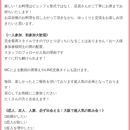
嬉しい！お料理はビュッフェ形式ではなく、店員さんがご丁寧にお席までお
持ちいたします！
お店自慢のお料理を召し上がって頂きながら、ゆっくりと交流をお楽しみ頂
きたいと思います。
《一人参加、初参加大歓迎》
完全着席スタイルですのでひとりぼっちになることはありません！お一人様
参加者様同士の席の配置。
スタッフのフォローが人気の理由です
すぐに打ち解けられます！
MCによる数回の席替えやLINE交換タイムも設けます。
毎回、楽しかったとご報告を頂いております超人気の企画となっておりま
す！
安心してお気軽にご参加ください
たくさんの方と出会えます！
《恋人、友人、人脈、必ず出会える！大阪で超人気の飲み会！》
□結婚がしたい
□恋人が欲しい
□友人を増やしたい