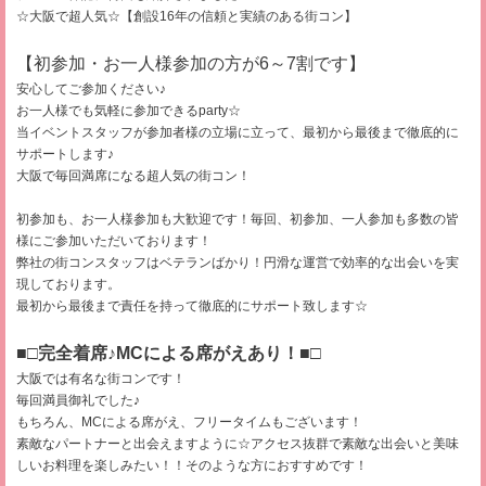
☆大阪で超人気☆【創設16年の信頼と実績のある街コン】
【初参加・お一人様参加の方が6～7割です】
安心してご参加ください♪
お一人様でも気軽に参加できるparty☆
当イベントスタッフが参加者様の立場に立って、最初から最後まで徹底的に
サポートします♪
大阪で毎回満席になる超人気の街コン！
初参加も、お一人様参加も大歓迎です！毎回、初参加、一人参加も多数の皆
様にご参加いただいております！
弊社の街コンスタッフはベテランばかり！円滑な運営で効率的な出会いを実
現しております。
最初から最後まで責任を持って徹底的にサポート致します☆
■□完全着席♪MCによる席がえあり！■□
大阪では有名な街コンです！
毎回満員御礼でした♪
もちろん、MCによる席がえ、フリータイムもございます！
素敵なパートナーと出会えますように☆アクセス抜群で素敵な出会いと美味
しいお料理を楽しみたい！！そのような方におすすめです！