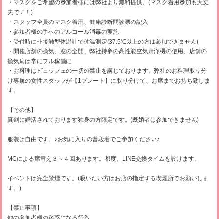
・マスクをご希望の参加者様には弊社より無料提供。(マスク着用参加も大丈
夫です！)
・スタッフ全員のマスク着用、健康診断問診票の記入
・参加者様の手へのアルコール消毒の実施
・受付時に非接触型体温計で体温測定(37.5℃以上の方は参加できません)
・開催店舗の換気、窓の全開、弊社持参の高性能空気清浄機の使用、店舗の
換気扇は常にフル稼働に
・お料理はビュッフェの一切の禁止を講じております。弊社のお料理取り分
け専属の女性スタッフが【1プレート】に取り分けて、お席までお持ち致しま
す。
【その他】
真剣に婚活されております独身の方限定です。(既婚者は参加できません)
服装は自由です。♪お気に入りの普段着でご参加ください♪
MCによる席替え３～４回あります。都度、LINE交換タイムを設けます。
イベントは完全禁煙です。(吸いたい方はお店の指定する喫煙所でお願いしま
す。)
【禁止事項】
他の参加者様の迷惑になる行為