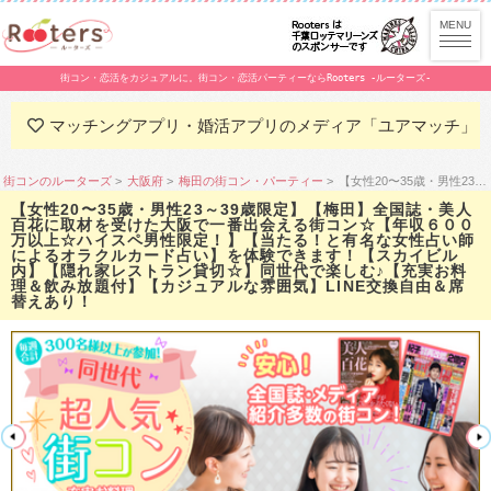
街コン・恋活をカジュアルに。街コン・恋活パーティーならRooters -ルーターズ-
マッチングアプリ・婚活アプリのメディア「ユアマッチ」
街コンのルーターズ
大阪府
梅田の街コン・パーティー
【女性20〜35歳・男性23～39歳限定】【梅田】全国誌・美人百花に取材を受けた大阪で一番出会える街コン☆【年収６００万以上☆ハイスペ男性限定！】【当たる！と有名な女性占い師によるオラクルカード占い】を体験できます！【スカイビル内】【隠れ家レストラン貸切☆】同世代で楽しむ♪【充実お料理＆飲み放題付】【カジュアルな雰囲気】LINE交換自由＆席替えあり！
【女性20〜35歳・男性23～39歳限定】【梅田】全国誌・美人
百花に取材を受けた大阪で一番出会える街コン☆【年収６００
万以上☆ハイスペ男性限定！】【当たる！と有名な女性占い師
によるオラクルカード占い】を体験できます！【スカイビル
内】【隠れ家レストラン貸切☆】同世代で楽しむ♪【充実お料
理＆飲み放題付】【カジュアルな雰囲気】LINE交換自由＆席
替えあり！