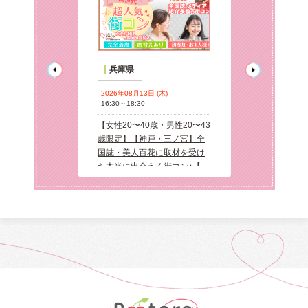
兵庫県
兵庫県
 (土)
2026年08月13日 (木)
2026年08月08日 
16:30～18:30
16:30～18:30
【女性20〜40
【女性20〜40歳・男性20〜43
【初心者向け】【
43歳限定】【神
歳限定】【神戸・三ノ宮】全
歳・男性20〜4
【駅から2分】全
国誌・美人百花に取材を受け
戸・三ノ宮】【
花に取材を受け
た本当に出会える街コン♪【完
国誌・美人百花
える街コン♪【イ
全着席】【産地直送食材】
た本当に出会え
実！会話のキッ
【新築居酒屋貸切】【インス
ンスタ映え確実
リントラテ体験
タ映え☆夜景の見える開放空
カケにも☆プリ
わりの開放空
間】【豊富なドリンクメニュ
付き】【こだわ
ドリンクメニュ
ー】【同世代】で楽しむ
間】【豊富なド
】で楽しむ
♪LINE交換自由＆席替えあ
ー】【同世代】
自由＆席替えあ
り！
♪LINE交換自
り！
 (木)