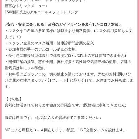
豊富なドリンクメニュー♪
150種類以上のアルコール＆ソフトドリンク
○安心・安全に楽しめる！政府のガイドラインを遵守したコロナ対策○
・マスクをご希望の参加者様には弊社より無料提供。(マスク着用参加も大丈
夫です！)
・スタッフ全員のマスク着用、健康診断問診票の記入
・参加者様の手へのアルコール消毒の実施
・受付時に非接触型体温計で体温測定(37.5℃以上の方は参加できません)
・開催店舗の換気、窓の全開、弊社持参の高性能空気清浄機の使用、店舗の
換気扇は常にフル稼働に
・お料理はビュッフェの一切の禁止を講じております。弊社のお料理取り分
け専属の女性スタッフが【1プレート】に取り分けて、お席までお持ち致しま
す。
【その他】
真剣に婚活されております独身の方限定です。(既婚者は参加できません)
服装は自由です。♪お気に入りの普段着でご参加ください♪
MCによる席替え３～４回あります。都度、LINE交換タイムを設けます。