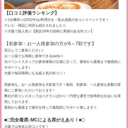
【口コミ評価ランキング】
☆1位獲得☆(2022年)お料理付き・飲み放題の合コンイベントです！
テレビ・雑誌に何回も紹介されました☆
☆大阪で超人気☆【創設16年の信頼と実績のある街コン】
【初参加・お一人様参加の方が6～7割です】
安心してご参加ください♪
お一人様でも気軽に参加できるparty☆
当イベントスタッフが参加者様の立場に立って、最初から最後まで徹底的に
サポートします♪
大阪で毎回満席になる超人気の街コン！
初参加も、お一人様参加も大歓迎です！毎回、初参加、一人参加も多数の皆
様にご参加いただいております！
弊社の街コンスタッフはベテランばかり！円滑な運営で効率的な出会いを実
現しております。
最初から最後まで責任を持って徹底的にサポート致します☆
■□完全着席♪MCによる席がえあり！■□
大阪では有名な街コンです！