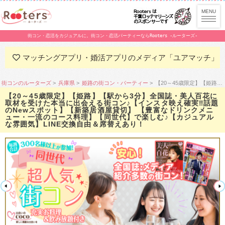
街コン・恋活をカジュアルに。街コン・恋活パーティーならRooters -ルーターズ-
マッチングアプリ・婚活アプリのメディア「ユアマッチ」
街コンのルーターズ
兵庫県
姫路の街コン・パーティー
【20～45歳限定】【姫路】【駅から3分】全国誌・美人百花に取材を受けた本当に出会える街コン♪【インスタ映え確実‼︎話題のNewスポット】【新築居酒屋貸切】 【豊富なドリンクメニュー・一流のコース料理】【同世代】で楽しむ♪【カジュアルな雰囲気】LINE交換自由＆席替えあり！
【20～45歳限定】【姫路】【駅から3分】全国誌・美人百花に
取材を受けた本当に出会える街コン♪【インスタ映え確実‼︎話題
のNewスポット】【新築居酒屋貸切】 【豊富なドリンクメニ
ュー・一流のコース料理】【同世代】で楽しむ♪【カジュアル
な雰囲気】LINE交換自由＆席替えあり！