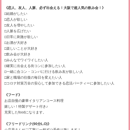
《恋人、友人、人脈、必ず出会える！大阪で超人気の飲み会！》
□結婚がしたい
□恋人が欲しい
□友人を増やしたい
□人脈を広げたい
□日常に刺激が欲しい
□お酒が大好き
□楽しいことが大好き
□飲み会が大好き
□みんなでワイワイしたい人
□確実に出会える街コンに参加したい人
□一緒に合コン・コンパに行ける飲み友が欲しい人
□家と職場の往復の毎日を変えたい人
□コロナ対策万全の安心して参加できる恋活パーティーに参加したい人
《フード》
お店自慢の豪華イタリアンコース料理
嬉しい！特製デザート付き♪
充実したfoodになります。
《フリードリンク(90分L.O)》
☆店員さんがご丁寧に一杯ずつ手作り致します！