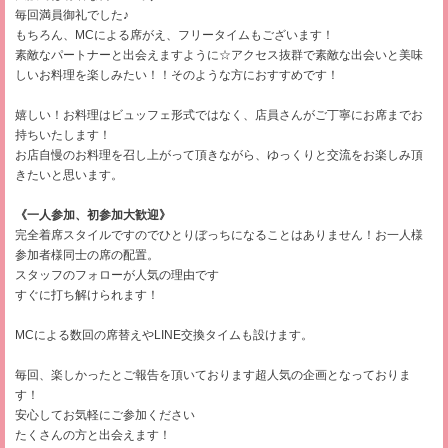
毎回満員御礼でした♪
もちろん、MCによる席がえ、フリータイムもございます！
素敵なパートナーと出会えますように☆アクセス抜群で素敵な出会いと美味
しいお料理を楽しみたい！！そのような方におすすめです！
嬉しい！お料理はビュッフェ形式ではなく、店員さんがご丁寧にお席までお
持ちいたします！
お店自慢のお料理を召し上がって頂きながら、ゆっくりと交流をお楽しみ頂
きたいと思います。
《一人参加、初参加大歓迎》
完全着席スタイルですのでひとりぼっちになることはありません！お一人様
参加者様同士の席の配置。
スタッフのフォローが人気の理由です
すぐに打ち解けられます！
MCによる数回の席替えやLINE交換タイムも設けます。
毎回、楽しかったとご報告を頂いております超人気の企画となっておりま
す！
安心してお気軽にご参加ください
たくさんの方と出会えます！