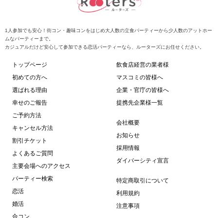
0歳・男性20〜43
戸・三ノ宮】全
花に取材を受け
える街コン♪【完
1人参加でも安心！街コン・趣味コンをはじめ大人数の立食パーティーから少人数のアットホー
ムなパーティーまで。
地直送食材】
カジュアルだけど安心して参加できる恋活パーティーなら、ルーターズにお任せください。
貸切】【インス
の見える開放空
トップページ
飲食店経営の業者様
ドリンクメニュ
初めての方へ
マスコミの皆様へ
】で楽しむ
自由＆席替えあ
選ばれる理由
企業・官庁の皆様へ
幸せのご報告
提携先企業様一覧
ご予約方法
会社概要
キャンセル方法
お知らせ
割引チケット
採用情報
よくあるご質問
ダイバーシティ宣言
主要会場へのアクセス
パーティー検索
特定商取引について
恋活
利用規約
婚活
注意事項
合コン