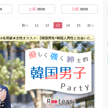
土曜
日曜
08
08/08
08/09
前へ
11
12
13
14
15
次へ
先着割引!!【2900円⇒900円】開催確定!!16名突破★女性オススメ♪【韓国男性×韓国人男性と出会いたい日本人女性】☆日韓交流☆超特出逢いの極みSP