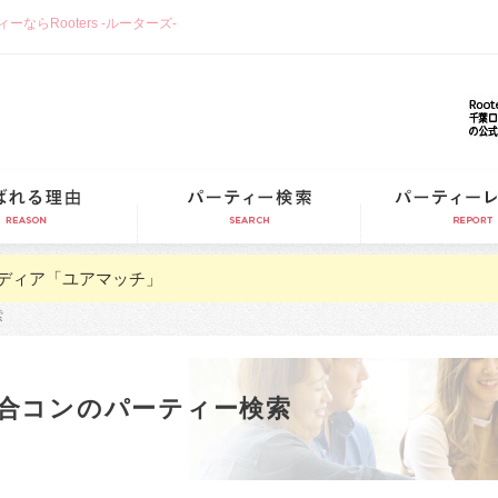
らRooters -ルーターズ-
選ばれる理由
パーティー検索
ディア「ユアマッチ」
索
合コンのパーティー検索