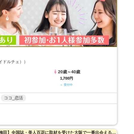
（アイドルチェ））
20歳～40歳
1,700円
○ 受付中
ココ_恋活
【女性20〜35歳・男性23～39歳限定】【梅田】全国誌・美人百花に取材を受けた大阪で一番出会える街コン☆【年収６００万以上☆ハイスペ男性】開放感抜群のカフェダイニング貸切☆同世代で盛り上がる♪【当たる！と有名な女性占い師によるオラクルカード占い】を体験できます！【自家製焼き立てパン】を味わえます☆LINE交換自由＆席替えあり！