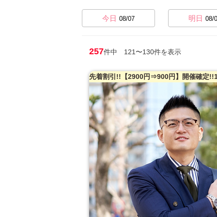
今日
明日
08/07
08/
257
件中 121〜130件を表示