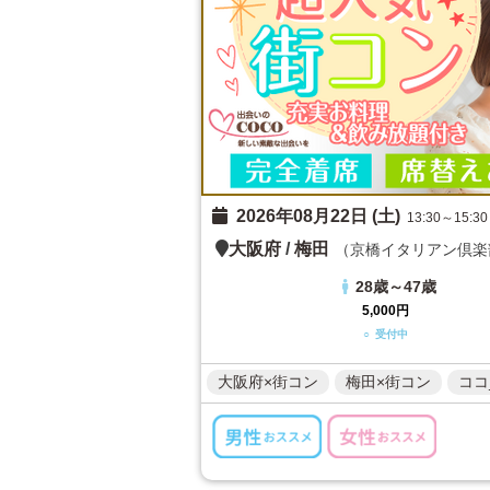
2026年08月22日 (土)
13:30～15:30
大阪府
/
梅田
（京橋イタリアン倶楽部
28歳～47歳
5,000円
○ 受付中
大阪府×街コン
梅田×街コン
ココ