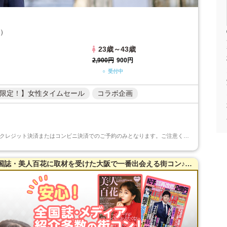
）
23歳～43歳
2,900円
900円
○ 受付中
限定！】女性タイムセール
コラボ企画
★只今タイムセール中★タイムセール中のご予約はクレジット決済またはコンビニ決済でのご予約のみとなります。ご注意くださいますようお願い申し上げます...
【28～47歳限定】【京橋】20名突破！全国誌・美人百花に取材を受けた大阪で一番出会える街コン♪超オシャレ・隠れ家レストラン貸切☆【真剣婚活男女】で楽しむ♪【充実お料理＆飲み放題付】【カジュアルな雰囲気】だから交流しやすい♪LINE交換自由＆席替えあり！