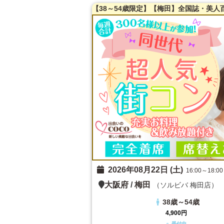
2026年08月22日 (土)
16:00～18:00
大阪府
/
梅田
（ソルビバ 梅田店）
38歳～54歳
4,900円
○ 受付中