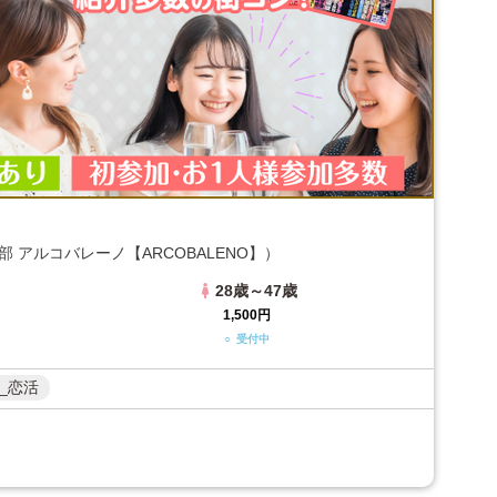
 アルコバレーノ【ARCOBALENO】）
28歳～47歳
1,500円
○ 受付中
_恋活