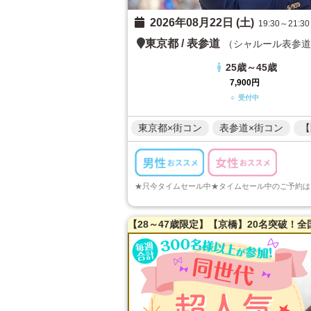
2026年08月22日 (土)
19:30～21:30
東京都
/
表参道
（シャルール表参道
25歳～45歳
7,900円
○ 受付中
東京都×街コン
表参道×街コン
【