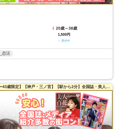
20歳～38歳
1,500円
○ 受付中
_恋活
【初心者向け】【女性20〜40歳・男性20〜43歳限定】【神戸・三ノ宮】【駅から2分】全国誌・美人百花に取材を受けた本当に出会える街コン♪【インスタ映え確実！会話のキッカケにも☆プリントラテ体験付き】【こだわりの開放空間】【豊富なドリンクメニュー】【同世代】で楽しむ♪LINE交換自由＆席替えあり！