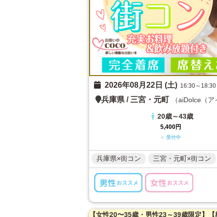
2026年08月22日 (土)
16:30～18:30
兵庫県
/
三宮・元町
（aiDolce
20歳～43歳
5,400円
○ 受付中
兵庫県×街コン
三宮・元町×街コン