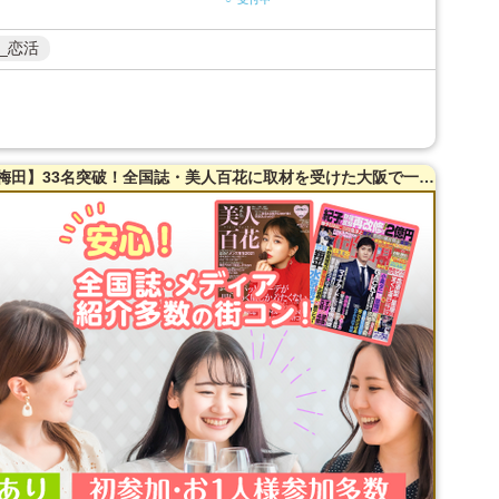
_恋活
【女性20～38歳・男性23～42歳限定】【梅田】33名突破！全国誌・美人百花に取材を受けた大阪で一番出会える街コン☆開放感抜群のカフェダイニング貸切☆同世代で盛り上がる♪【自家製焼き立てパン】を味わえます☆【カジュアルな雰囲気】LINE交換自由＆席がえあり！