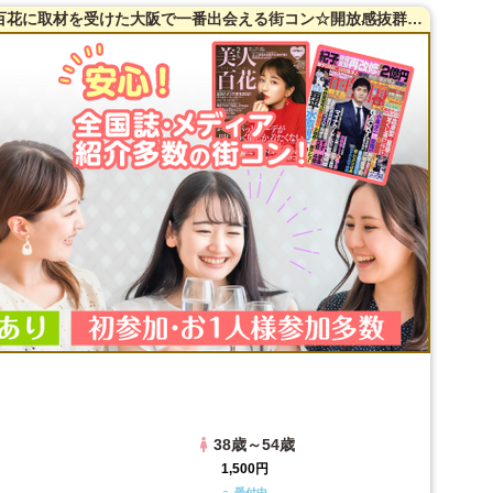
【38～54歳限定】【梅田】全国誌・美人百花に取材を受けた大阪で一番出会える街コン☆開放感抜群のカフェダイニング貸切☆同世代で盛り上がる♪【自家製焼き立てパン】を味わえます☆【カジュアルな雰囲気】LINE交換自由＆席がえあり！
38歳～54歳
1,500円
○ 受付中