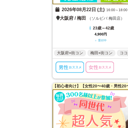
2026年08月22日 (土)
16:00～18:00
大阪府
/
梅田
（ソルビバ 梅田店）
23歳～42歳
4,900円
○ 受付中
大阪府×街コン
梅田×街コン
ココ