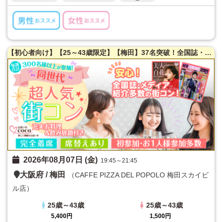
【初心者向け】【25～43歳限定】【梅田】37名突破！全国誌・美人百花に取材を受けた大阪で一番出会える街コン♪超オシャレ隠れ家カフェ貸切☆同世代で楽しむ♪【充実お料理＆飲み放題付】【カジュアルな雰囲気】だから交流しやすい♪LINE交換自由＆席替えあり！
2026年08月07日 (金)
19:45～21:45
大阪府
/
梅田
（CAFFE PIZZA DEL POPOLO 梅田スカイビ
ル店）
25歳～43歳
25歳～43歳
5,400円
1,500円