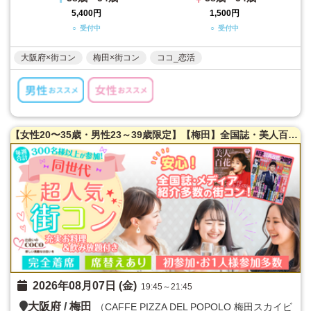
5,400円
1,500円
○ 受付中
○ 受付中
大阪府×街コン
梅田×街コン
ココ_恋活
【女性20〜35歳・男性23～39歳限定】【梅田】全国誌・美人百花に取材を受けた大阪で一番出会える街コン☆【年収６００万以上☆ハイスペ男性限定！】【当たる！と有名な女性占い師によるオラクルカード占い】を体験できます！【スカイビル内】【隠れ家レストラン貸切☆】同世代で楽しむ♪【充実お料理＆飲み放題付】【カジュアルな雰囲気】LINE交換自由＆席替えあり！
2026年08月07日 (金)
19:45～21:45
大阪府
/
梅田
（CAFFE PIZZA DEL POPOLO 梅田スカイビ