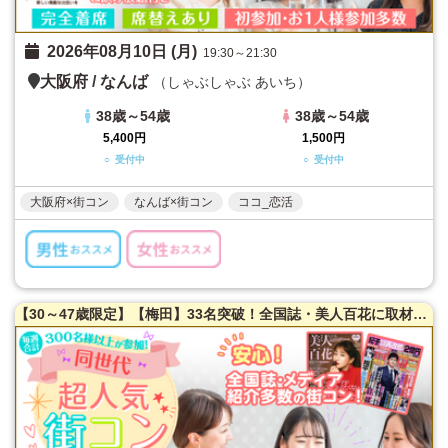
2026年08月10日 (月)
19:30～21:30
大阪府
/
なんば
（しゃぶしゃぶ あいち）
38歳～54歳
38歳～54歳
5,400円
1,500円
○ 受付中
○ 受付中
大阪府×街コン
なんば×街コン
ココ_恋活
【30～47歳限定】【梅田】33名突破！全国誌・美人百花に取材を受けた大阪で一番出会える街コン【洗練された大人の空間】貸切！同世代で楽しむ♪お料理は豪華スペインコース料理☆LINE交換自由＆席がえあり！