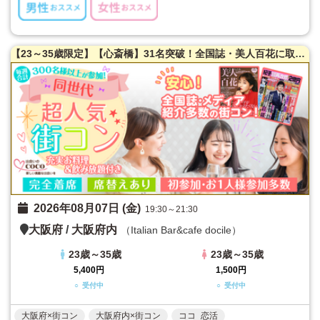
【23～35歳限定】【心斎橋】31名突破！全国誌・美人百花に取材を受けた大阪で一番出会える街コン☆高評価多数！隠れ家レストラン貸切☆お一人様参加多数！お料理はイタリアンコース料理！【カジュアルな雰囲気】LINE交換自由＆席がえあり！
2026年08月07日 (金)
19:30～21:30
大阪府
/
大阪府内
（Italian Bar&cafe docile）
23歳～35歳
23歳～35歳
5,400円
1,500円
○ 受付中
○ 受付中
大阪府×街コン
大阪府内×街コン
ココ_恋活