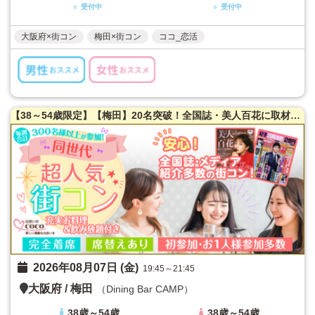
○ 受付中
○ 受付中
大阪府×街コン
梅田×街コン
ココ_恋活
【38～54歳限定】【梅田】20名突破！全国誌・美人百花に取材を受けた大阪で一番出会える街コン♪満腹保証☆【たっぷりお肉】室内バーベキュー街コン♪【充実お料理＆飲み放題付】超オシャレ隠れ家ダイニング貸切☆同世代で楽しむ♪席替えあり！
2026年08月07日 (金)
19:45～21:45
大阪府
/
梅田
（Dining Bar CAMP）
38歳～54歳
38歳～54歳