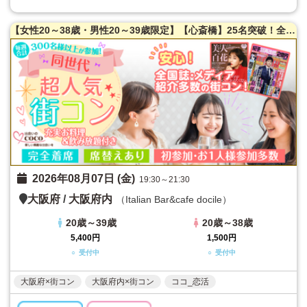
【女性20～38歳・男性20～39歳限定】【心斎橋】25名突破！全国誌・美人百花に取材を受けた大阪で一番出会える街コン☆高評価多数！隠れ家レストラン貸切☆お一人様参加多数！お料理はイタリアンコース料理！【カジュアルな雰囲気】LINE交換自由＆席がえあり！
2026年08月07日 (金)
19:30～21:30
大阪府
/
大阪府内
（Italian Bar&cafe docile）
20歳～39歳
20歳～38歳
5,400円
1,500円
○ 受付中
○ 受付中
大阪府×街コン
大阪府内×街コン
ココ_恋活