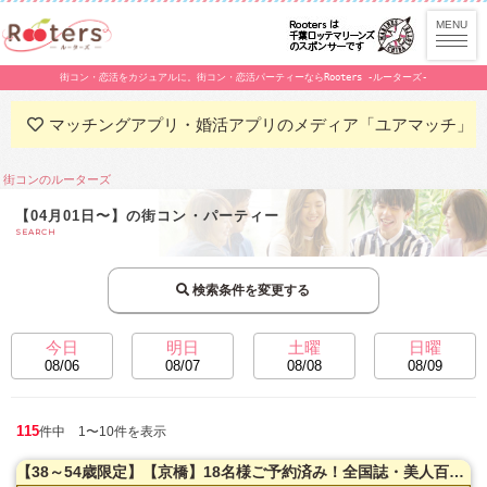
街コン・恋活をカジュアルに。街コン・恋活パーティーならRooters -ルーターズ-
マッチングアプリ・婚活アプリのメディア「ユアマッチ」
街コンのルーターズ
【04月01日〜】の街コン・パーティー
SEARCH
検索条件を変更する
今日
明日
土曜
日曜
08/06
08/07
08/08
08/09
115
件中 1〜10件を表示
【38～54歳限定】【京橋】18名様ご予約済み！全国誌・美人百花に取材を受けた大阪で一番出会える街コン♪超オシャレ・隠れ家レストラン貸切☆【真剣婚活男女】で楽しむ♪【カジュアルな雰囲気】だから交流しやすい♪LINE交換自由＆席替えあり！