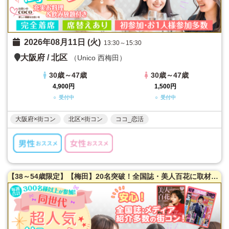
2026年08月11日 (火)
13:30～15:30
大阪府
/
北区
（Unico 西梅田）
30歳～47歳
30歳～47歳
4,900円
1,500円
○ 受付中
○ 受付中
大阪府×街コン
北区×街コン
ココ_恋活
【38～54歳限定】【梅田】20名突破！全国誌・美人百花に取材を受けた大阪で一番出会える街コン【洗練された大人の空間】貸切！同世代で楽しむ♪お料理は豪華スペインコース料理☆LINE交換自由＆席がえあり！