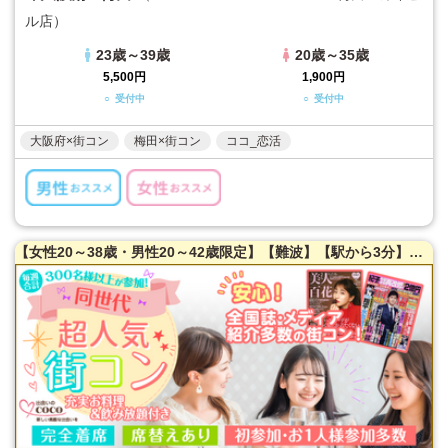
ル店）
23歳～39歳
20歳～35歳
5,500円
1,900円
○ 受付中
○ 受付中
大阪府×街コン
梅田×街コン
ココ_恋活
【女性20～38歳・男性20～42歳限定】【難波】【駅から3分】全国誌・美人百花に取材を受けた大阪で一番出会える街コン☆【新築のホテルダイニング貸切】【お一人様参加多数】【黒毛和牛肉寿司】【目の前炙り提供】【カジュアルな雰囲気】LINE交換自由＆席がえあり！