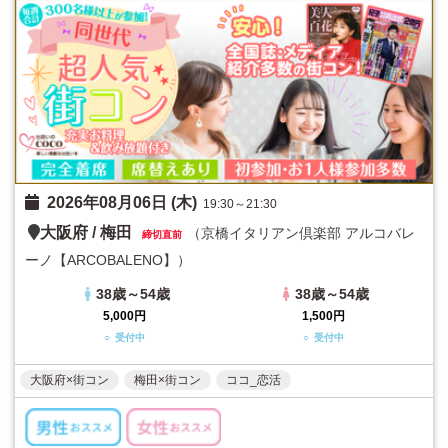
2026年08月06日 (木)
19:30～21:30
大阪府
/
梅田
（京橋イタリアン倶楽部 アルコバレ
締切直前
ーノ【ARCOBALENO】）
38歳～54歳
38歳～54歳
5,000円
1,500円
○ 受付中
○ 受付中
大阪府×街コン
梅田×街コン
ココ_恋活