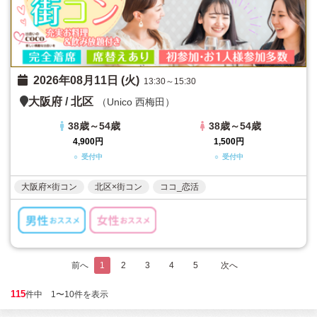
2026年08月11日 (火)
13:30～15:30
大阪府
/
北区
（Unico 西梅田）
38歳～54歳
38歳～54歳
4,900円
1,500円
○ 受付中
○ 受付中
大阪府×街コン
北区×街コン
ココ_恋活
前へ
1
2
3
4
5
次へ
115
件中 1〜10件を表示