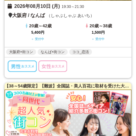
2026年08月10日 (月)
19:30～21:30
大阪府
/
なんば
（しゃぶしゃぶ あいち）
20歳～42歳
20歳～38歳
5,400円
1,500円
○ 受付中
○ 受付中
大阪府×街コン
なんば×街コン
ココ_恋活
【38～54歳限定】【難波】全国誌・美人百花に取材を受けた大阪で一番出会える街コン☆【新築のホテルダイニング貸切】【お一人様参加多数】【国産黒毛和牛料理逸品】【料理長自慢の日替わり逸品多数】【駅から3分】【カジュアルな雰囲気】LINE交換自由＆席がえあり！