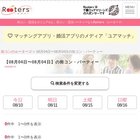
街コン・恋活をカジュアルに。街コン・恋活パーティーならRooters -ルーターズ-
マッチングアプリ・婚活アプリのメディア「ユアマッチ」
街コンのルーターズ
08月04日〜08月04日の街コン・パーティー
【08月04日〜08月04日】の街コン・パーティー
SEARCH
検索条件を変更する
今日
明日
土曜
日曜
08/10
08/11
08/15
08/16
0
件中 1〜0件を表示
0
件中 1〜0件を表示