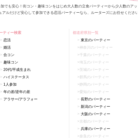
参加でも安心！街コン・趣味コンをはじめ大人数の立食パーティーから少人数のアッ
ュアルだけど安心して参加できる恋活パーティーなら、ルーターズにお任せくださ
ーティー検索
都道府県別一覧
恋活
東京のパーティー
婚活
神奈川のパーティー
合コン
千葉のパーティー
趣味コン
埼玉のパーティー
20代/平成生まれ
茨城のパーティー
ハイステータス
群馬のパーティー
1人参加
静岡のパーティー
年の差/逆年の差
愛知のパーティー
アラサー/アラフォー
長野のパーティー
新潟のパーティー
大阪のパーティー
京都のパーティー
兵庫のパーティー
奈良のパーティー