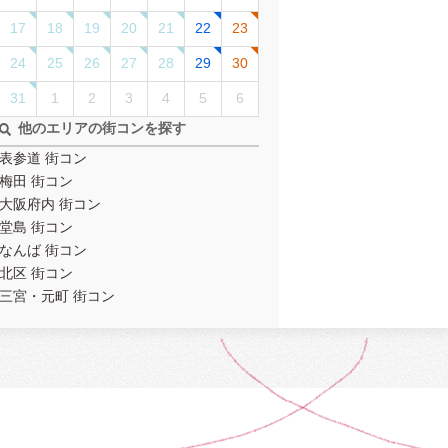
17
18
19
20
21
22
23
24
25
26
27
28
29
30
31
1
2
3
4
5
6
他のエリアの街コンを探す
表参道 街コン
梅田 街コン
大阪府内 街コン
堂島 街コン
なんば 街コン
北区 街コン
三宮・元町 街コン