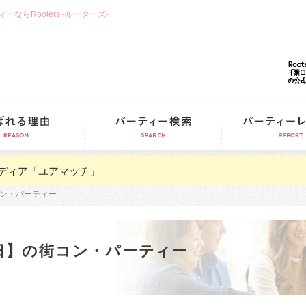
らRooters -ルーターズ-
選ばれる理由
パーティー検索
ディア「ユアマッチ」
街コン・パーティー
14日】の街コン・パーティー