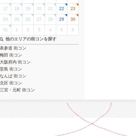
17
18
19
20
21
22
23
24
25
26
27
28
29
30
31
1
2
3
4
5
6
他のエリアの街コンを探す
表参道 街コン
梅田 街コン
大阪府内 街コン
堂島 街コン
なんば 街コン
北区 街コン
三宮・元町 街コン