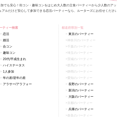
参加でも安心！街コン・趣味コンをはじめ大人数の立食パーティーから少人数のアッ
ュアルだけど安心して参加できる恋活パーティーなら、ルーターズにお任せくださ
ーティー検索
都道府県別一覧
恋活
東京のパーティー
婚活
神奈川のパーティー
合コン
千葉のパーティー
趣味コン
埼玉のパーティー
20代/平成生まれ
茨城のパーティー
ハイステータス
群馬のパーティー
1人参加
静岡のパーティー
年の差/逆年の差
愛知のパーティー
アラサー/アラフォー
長野のパーティー
新潟のパーティー
大阪のパーティー
京都のパーティー
兵庫のパーティー
奈良のパーティー