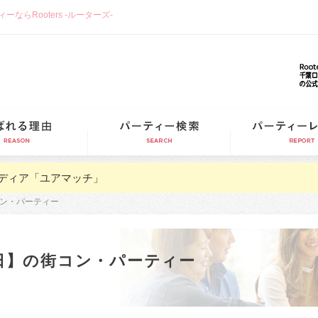
らRooters -ルーターズ-
選ばれる理由
パーティー検索
ディア「ユアマッチ」
街コン・パーティー
16日】の街コン・パーティー