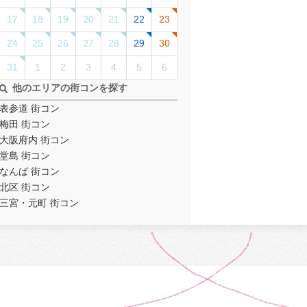
17
18
19
20
21
22
23
24
25
26
27
28
29
30
31
1
2
3
4
5
6
他のエリアの街コンを探す
表参道 街コン
梅田 街コン
大阪府内 街コン
堂島 街コン
なんば 街コン
北区 街コン
三宮・元町 街コン