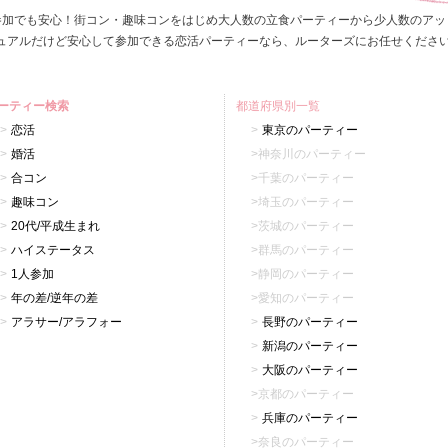
参加でも安心！街コン・趣味コンをはじめ大人数の立食パーティーから少人数のアッ
ュアルだけど安心して参加できる恋活パーティーなら、ルーターズにお任せくださ
ーティー検索
都道府県別一覧
恋活
東京のパーティー
婚活
神奈川のパーティー
合コン
千葉のパーティー
趣味コン
埼玉のパーティー
20代/平成生まれ
茨城のパーティー
ハイステータス
群馬のパーティー
1人参加
静岡のパーティー
年の差/逆年の差
愛知のパーティー
アラサー/アラフォー
長野のパーティー
新潟のパーティー
大阪のパーティー
京都のパーティー
兵庫のパーティー
奈良のパーティー