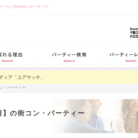
らRooters -ルーターズ-
選ばれる理由
パーティー検索
ディア「ユアマッチ」
街コン・パーティー
11日】の街コン・パーティー