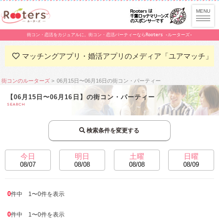
街コン・恋活をカジュアルに。街コン・恋活パーティーならRooters -ルーターズ-
マッチングアプリ・婚活アプリのメディア「ユアマッチ」
街コンのルーターズ
06月15日〜06月16日の街コン・パーティー
【06月15日〜06月16日】の街コン・パーティー
SEARCH
検索条件を変更する
今日
明日
土曜
日曜
08/07
08/08
08/08
08/09
0
件中 1〜0件を表示
0
件中 1〜0件を表示