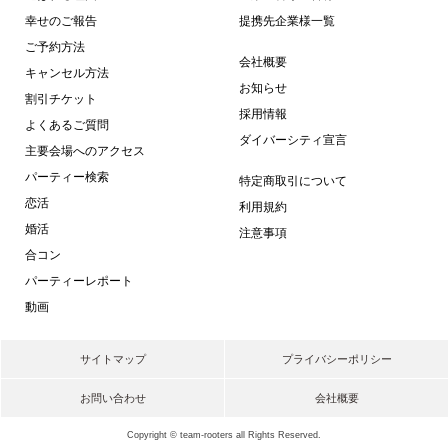
幸せのご報告
提携先企業様一覧
ご予約方法
会社概要
キャンセル方法
お知らせ
割引チケット
採用情報
よくあるご質問
ダイバーシティ宣言
主要会場へのアクセス
パーティー検索
特定商取引について
恋活
利用規約
婚活
注意事項
合コン
パーティーレポート
動画
サイトマップ
プライバシーポリシー
お問い合わせ
会社概要
Copyright © team-rooters all Rights Reserved.