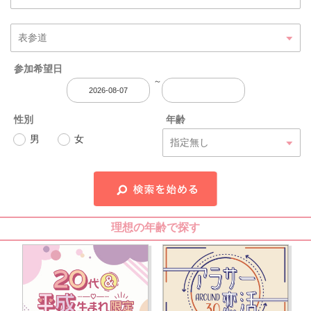
参加希望日
～
性別
年齢
男
女
理想の年齢で探す