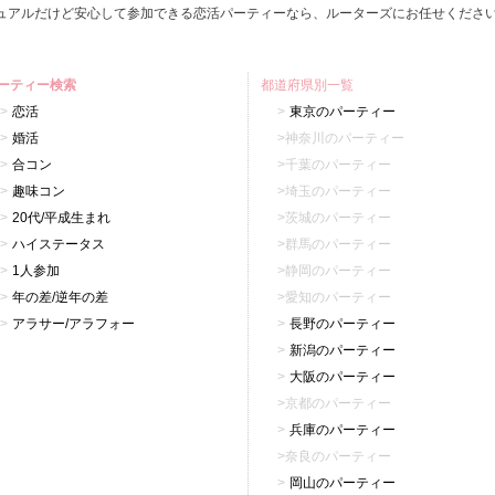
ュアルだけど安心して参加できる恋活パーティーなら、ルーターズにお任せくださ
ーティー検索
都道府県別一覧
恋活
東京のパーティー
婚活
神奈川のパーティー
合コン
千葉のパーティー
趣味コン
埼玉のパーティー
20代/平成生まれ
茨城のパーティー
ハイステータス
群馬のパーティー
1人参加
静岡のパーティー
年の差/逆年の差
愛知のパーティー
アラサー/アラフォー
長野のパーティー
新潟のパーティー
大阪のパーティー
京都のパーティー
兵庫のパーティー
奈良のパーティー
岡山のパーティー