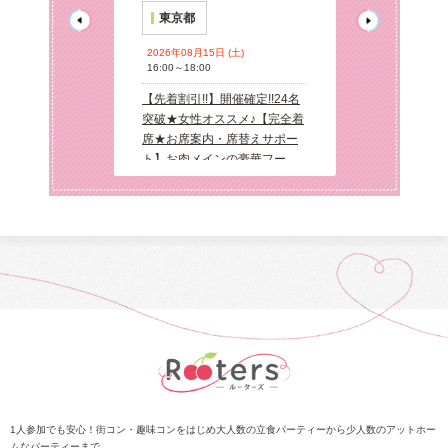
東京都
東京都
2026年08月15日 (土)
 (木)
2026年08月14日 
16:00～18:00
19:30～21:30
【先着割引!!】開催確定!!24名
】開催確定!!女性
【先着割引!!】
突破★女性オススメ♪【完全着
全着席】50名限
オススメ♪【完
席★お席案内・席替えサポー
代恋活パーティ
定★大人同世代
ト】お肉メインの豪華フー
ー♪
ド!!20・30代恋祭り★お盆休
みの恋活大作戦!!!
 (土)
開催確定!!24名
ススメ♪【完全着
・席替えサポー
ンの豪華フー
1人参加でも安心！街コン・趣味コンをはじめ大人数の立食パーティーから少人数のアットホー
ムなパーティーまで。