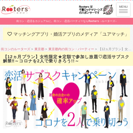
街コン・恋活をカジュアルに。街コン・恋活パーティーならRooters -ルーターズ-
マッチングアプリ・婚活アプリのメディア「ユアマッチ」
街コンのルーターズ
東京都
東京都内の街コン・パーティー
【12ヵ月プラン】女性限定★定額で参加し放題♡恋活サブスク解禁‼️～コロナを2人で乗りきろう!!～
【12ヵ月プラン】女性限定★定額で参加し放題♡恋活サブスク
解禁‼️～コロナを2人で乗りきろう!!～