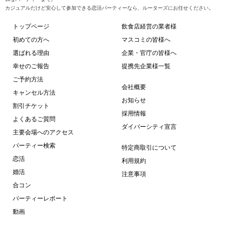
代恋祭り★お盆休
カジュアルだけど安心して参加できる恋活パーティーなら、ルーターズにお任せください。
!!
トップページ
飲食店経営の業者様
初めての方へ
マスコミの皆様へ
選ばれる理由
企業・官庁の皆様へ
幸せのご報告
提携先企業様一覧
ご予約方法
会社概要
キャンセル方法
お知らせ
割引チケット
採用情報
よくあるご質問
ダイバーシティ宣言
主要会場へのアクセス
パーティー検索
特定商取引について
恋活
利用規約
婚活
注意事項
合コン
パーティーレポート
動画