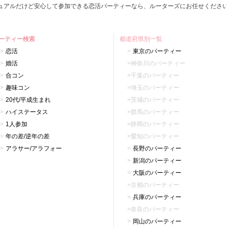
ュアルだけど安心して参加できる恋活パーティーなら、ルーターズにお任せくださ
ーティー検索
都道府県別一覧
恋活
東京のパーティー
婚活
神奈川のパーティー
合コン
千葉のパーティー
趣味コン
埼玉のパーティー
20代/平成生まれ
茨城のパーティー
ハイステータス
群馬のパーティー
1人参加
静岡のパーティー
年の差/逆年の差
愛知のパーティー
アラサー/アラフォー
長野のパーティー
新潟のパーティー
大阪のパーティー
京都のパーティー
兵庫のパーティー
奈良のパーティー
岡山のパーティー