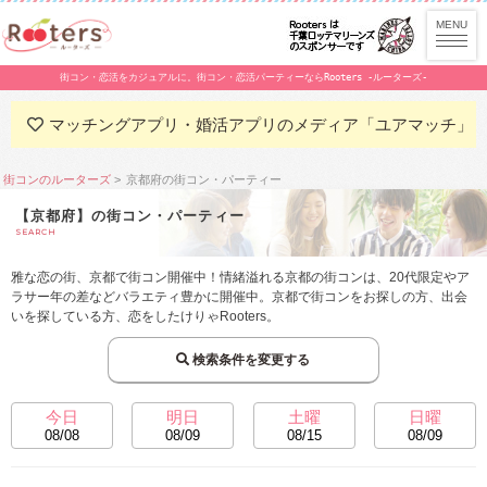
街コン・恋活をカジュアルに。街コン・恋活パーティーならRooters -ルーターズ-
マッチングアプリ・婚活アプリのメディア「ユアマッチ」
街コンのルーターズ
京都府の街コン・パーティー
【京都府】の街コン・パーティー
SEARCH
雅な恋の街、京都で街コン開催中！情緒溢れる京都の街コンは、20代限定やア
ラサー年の差などバラエティ豊かに開催中。京都で街コンをお探しの方、出会
いを探している方、恋をしたけりゃRooters。
検索条件を変更する
今日
明日
土曜
日曜
08/08
08/09
08/15
08/09