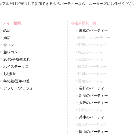
ュアルだけど安心して参加できる恋活パーティーなら、ルーターズにお任せくださ
ーティー検索
都道府県別一覧
恋活
東京のパーティー
婚活
神奈川のパーティー
合コン
千葉のパーティー
趣味コン
埼玉のパーティー
20代/平成生まれ
茨城のパーティー
ハイステータス
群馬のパーティー
1人参加
静岡のパーティー
年の差/逆年の差
愛知のパーティー
アラサー/アラフォー
長野のパーティー
新潟のパーティー
大阪のパーティー
京都のパーティー
兵庫のパーティー
奈良のパーティー
岡山のパーティー