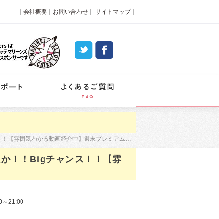
｜
会社概要
｜
お問い合わせ
｜
サイトマップ
｜
パーティーレポート
よくあるご質問
！【雰囲気わかる動画紹介中】週末プレミアム街コン
か！！Bigチャンス！！【雰
0～21:00