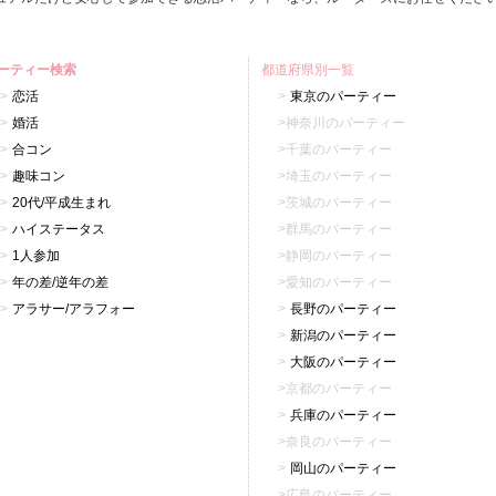
ーティー検索
都道府県別一覧
恋活
東京のパーティー
婚活
神奈川のパーティー
合コン
千葉のパーティー
趣味コン
埼玉のパーティー
20代/平成生まれ
茨城のパーティー
ハイステータス
群馬のパーティー
1人参加
静岡のパーティー
年の差/逆年の差
愛知のパーティー
アラサー/アラフォー
長野のパーティー
新潟のパーティー
大阪のパーティー
京都のパーティー
兵庫のパーティー
奈良のパーティー
岡山のパーティー
広島のパーティー