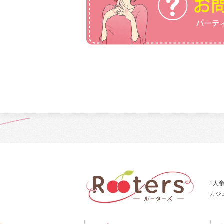
1人
カジ