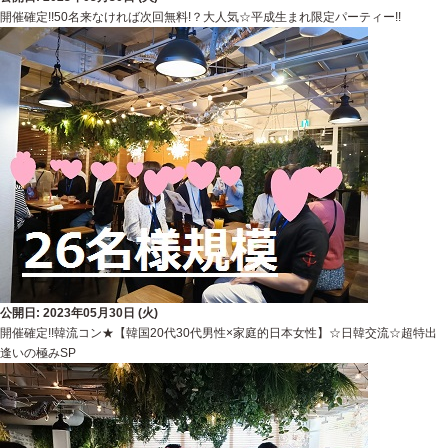
開催確定!!50名来なければ次回無料!？大人気☆平成生まれ限定パーティー!!
公開日: 2023年05月30日 (火)
開催確定!!韓流コン★【韓国20代30代男性×家庭的日本女性】☆日韓交流☆超特出
逢いの極みSP