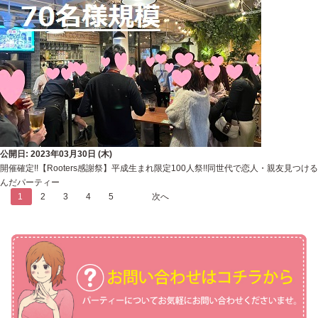
公開日: 2023年03月30日 (木)
開催確定!!【Rooters感謝祭】平成生まれ限定100人祭!!同世代で恋人・親友見つける
んだパーティー
1
2
3
4
5
...
次へ