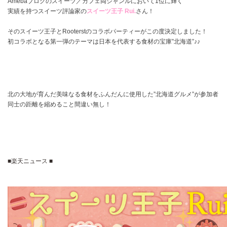
Amebaブログのスイーツ／カフェ両ジャンルにおいて1位に輝く
実績を持つスイーツ評論家の
スイーツ王子 Rui.
さん！
そのスイーツ王子とRooterstのコラボパーティーがこの度決定しました！
初コラボとなる第一弾のテーマは日本を代表する食材の宝庫”北海道”♪♪
北の大地が育んだ美味なる食材をふんだんに使用した”北海道グルメ”が参加者
同士の距離を縮めること間違い無し！
■楽天ニュース ■