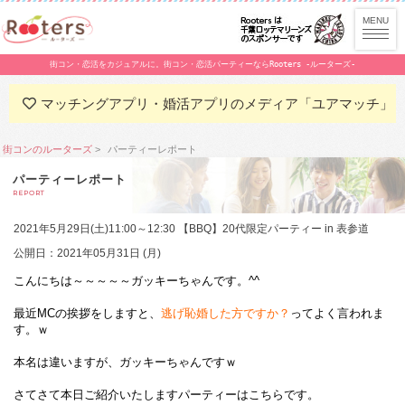
街コン・恋活をカジュアルに。街コン・恋活パーティーならRooters -ルーターズ-
マッチングアプリ・婚活アプリのメディア「ユアマッチ」
街コンのルーターズ
パーティーレポート
パーティーレポート
REPORT
2021年5月29日(土)11:00～12:30 【BBQ】20代限定パーティー in 表参道
公開日：2021年05月31日 (月)
こんにちは～～～～～ガッキーちゃんです。^^
最近MCの挨拶をしますと、
逃げ恥婚した方ですか？
ってよく言われま
す。ｗ
本名は違いますが、ガッキーちゃんですｗ
さてさて本日ご紹介いたしますパーティーはこちらです。