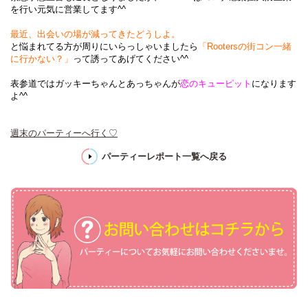
を行い元気に営業してます^^
最近、出会いの場が減ってきたどうしよ。
と悩まれてる方が周りにいらっしゃいましたら
「Rootersの街コン一緒
に行かない？」
って誘ってあげてください^^
表参道ではガッキーちゃんとあっちゃんが
恋のキューピット
になります
よ^^
週末のパーティーへ行く♡
パーティーレポート一覧へ戻る