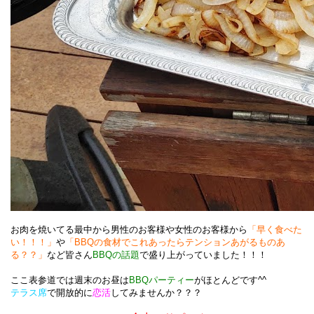
お肉を焼いてる最中から男性のお客様や女性のお客様から
「早く食べた
い！！！」
や
「BBQの食材でこれあったらテンションあがるものあ
る？？」
など皆さん
BBQの話題
で盛り上がっていました！！！
ここ表参道では週末のお昼は
BBQパーティー
がほとんどです^^
テラス席
で開放的に
恋活
してみませんか？？？