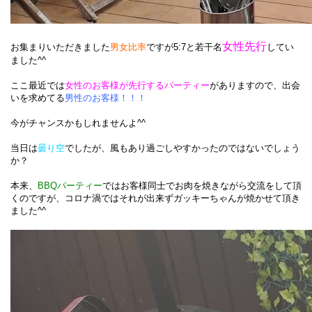
女性先行
お集まりいただきました
男女比率
ですが5:7と若干名
してい
ました^^
ここ最近では
女性のお客様が先行するパーティー
がありますので、出会
いを求めてる
男性のお客様！！！
今がチャンスかもしれませんよ^^
当日は
曇り空
でしたが、風もあり過ごしやすかったのではないでしょう
か？
本来、
BBQパーティー
ではお客様同士でお肉を焼きながら交流をして頂
くのですが、コロナ渦ではそれが出来ずガッキーちゃんが焼かせて頂き
ました^^