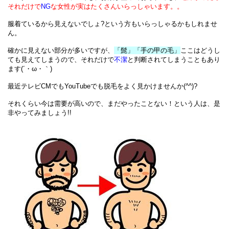
それだけで
NG
な女性が実はたくさんいらっしゃいます。。
服着ているから見えないでしょ?
という方もいらっしゃるかもしれませ
ん。
確かに見えない部分が多いですが、
「髭」「手の甲の毛」
ここはどうし
ても見えてしまうので、
それだけで
不潔
と判断されてしまうこともあり
ます(´・ω・｀) 
最近テレビCMでもYouTubeでも脱毛をよく見かけませんか(^^)?
それくらい今は需要が高いので、まだやったことない！という人は、是
非やってみましょう
!!