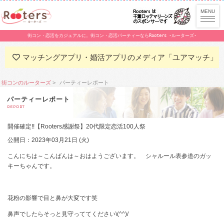
街コン・恋活をカジュアルに。街コン・恋活パーティーならRooters -ルーターズ-
マッチングアプリ・婚活アプリのメディア「ユアマッチ」
街コンのルーターズ
パーティーレポート
パーティーレポート
REPORT
開催確定!!【Rooters感謝祭】20代限定恋活100人祭
公開日：2023年03月21日 (火)
こんにちは～こんばんは～おはようございます。 シャルール表参道のガッ
キーちゃんです。
花粉の影響で目と鼻が大変です笑
鼻声でしたらそっと見守っててください\(^^)/