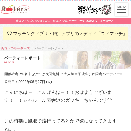
街コン・恋活をカジュアルに。街コン・恋活パーティーならRooters -ルーターズ-
マッチングアプリ・婚活アプリのメディア「ユアマッチ」
街コンのルーターズ
パーティーレポート
パーティーレポート
REPORT
開催確定!!50名来なければ次回無料!？大人気☆平成生まれ限定パーティー!!
公開日：2023年06月27日 (火)
こんにちは～！こんばんは～！！おはようございま
す！！！シャルール表参道のガッキーちゃんです^^
この時期に風邪で流行ってるとかで嫌になってきます
ね。。。