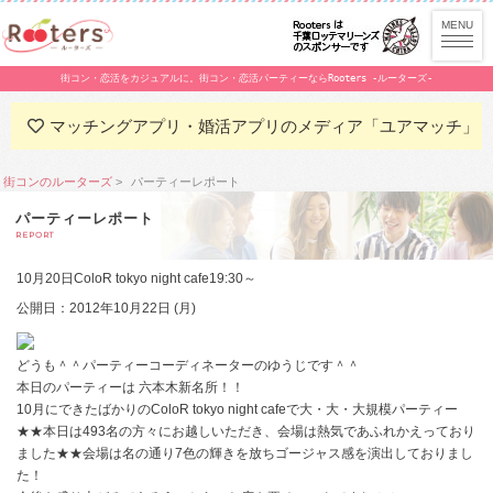
街コン・恋活をカジュアルに。街コン・恋活パーティーならRooters -ルーターズ-
マッチングアプリ・婚活アプリのメディア「ユアマッチ」
街コンのルーターズ
パーティーレポート
パーティーレポート
REPORT
10月20日ColoR tokyo night cafe19:30～
公開日：2012年10月22日 (月)
どうも＾＾パーティーコーディネーターのゆうじです＾＾
本日のパーティーは 六本木新名所！！
10月にできたばかりのColoR tokyo night cafeで大・大・大規模パーティー
★★本日は493名の方々にお越しいただき、会場は熱気であふれかえっており
ました★★会場は名の通り7色の輝きを放ちゴージャス感を演出しておりまし
た！