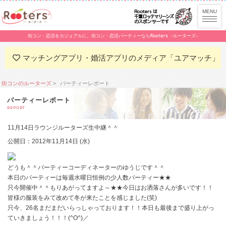
街コン・恋活をカジュアルに。街コン・恋活パーティーならRooters -ルーターズ-
マッチングアプリ・婚活アプリのメディア「ユアマッチ」
街コンのルーターズ
パーティーレポート
パーティーレポート
REPORT
11月14日ラウンジルーターズ生中継＾＾
公開日：2012年11月14日 (水)
どうも＾＾パーティーコーディネーターのゆうじです＾＾
本日のパーティーは毎週水曜日恒例の少人数パーティー★★
只今開催中＾＾もりあがってますよ～★★今日はお洒落さんが多いです！！
皆様の服装をみて改めて冬が来たことを感じました(笑)
只今、26名まだまだいらっしゃっております！！本日も最後まで盛り上がっ
ていきましょう！！！(^O^)／