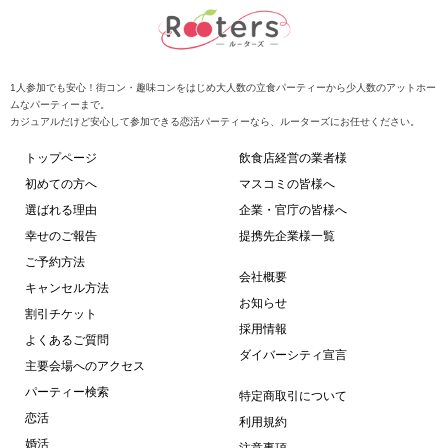
1人参加でも安心！街コン・趣味コンをはじめ大人数の立食パーティーから少人数のアットホー
ムなパーティーまで。
カジュアルだけど安心して参加できる恋活パーティーなら、ルーターズにお任せください。
トップページ
飲食店経営の業者様
初めての方へ
マスコミの皆様へ
選ばれる理由
企業・官庁の皆様へ
幸せのご報告
提携先企業様一覧
ご予約方法
会社概要
キャンセル方法
お知らせ
割引チケット
採用情報
よくあるご質問
ダイバーシティ宣言
主要会場へのアクセス
パーティー検索
特定商取引について
恋活
利用規約
婚活
注意事項