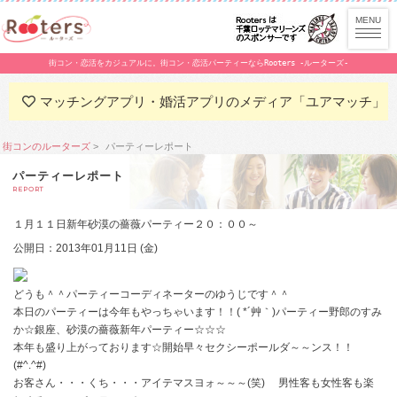
街コン・恋活をカジュアルに。街コン・恋活パーティーならRooters -ルーターズ-
マッチングアプリ・婚活アプリのメディア「ユアマッチ」
街コンのルーターズ
パーティーレポート
パーティーレポート
REPORT
１月１１日新年砂漠の薔薇パーティー２０：００～
公開日：2013年01月11日 (金)
どうも＾＾パーティーコーディネーターのゆうじです＾＾
本日のパーティーは今年もやっちゃいます！！( *´艸｀)パーティー野郎のすみ
か☆銀座、砂漠の薔薇新年パーティー☆☆☆
本年も盛り上がっております☆開始早々セクシーポールダ～～ンス！！
(#^.^#)
お客さん・・・くち・・・アイテマスヨォ～～～(笑) 男性客も女性客も楽