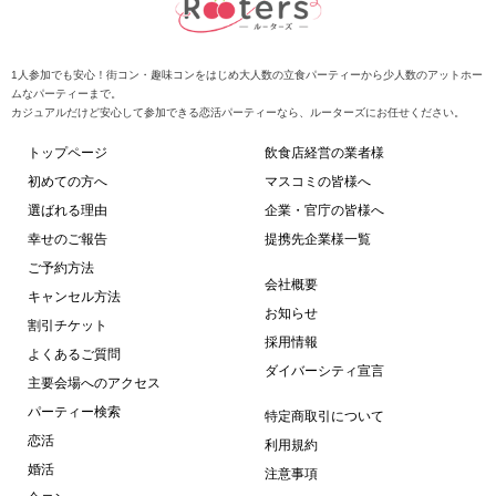
1人参加でも安心！街コン・趣味コンをはじめ大人数の立食パーティーから少人数のアットホー
ムなパーティーまで。
カジュアルだけど安心して参加できる恋活パーティーなら、ルーターズにお任せください。
トップページ
飲食店経営の業者様
初めての方へ
マスコミの皆様へ
選ばれる理由
企業・官庁の皆様へ
幸せのご報告
提携先企業様一覧
ご予約方法
会社概要
キャンセル方法
お知らせ
割引チケット
採用情報
よくあるご質問
ダイバーシティ宣言
主要会場へのアクセス
パーティー検索
特定商取引について
恋活
利用規約
婚活
注意事項