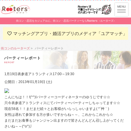
街コン・恋活をカジュアルに。街コン・恋活パーティーならRooters -ルーターズ-
マッチングアプリ・婚活アプリのメディア「ユアマッチ」
街コンのルーターズ
パーティーレポート
パーティーレポート
REPORT
1月19日表参道アトランティス17:00～19:30
公開日：2013年01月19日 (土)
こんにちは！！!(^^)!パーティーコーディネーターのゆうじです☆☆
只今表参道アトランティスにてパーティーパーティーしちゃってます☆☆
現在58名！！まだまだ続々とお客様がいらっしゃいますよ( *´艸｀)
女性は遅れて参加する方が多いですからね～～、これからこれから☆
まだまだお食事もジャンジャン出ますので皆さんどんどん召し上がってくだ
さいね～～(^o^)丿