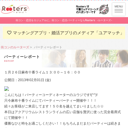
街コン・恋活をカジュアルに。街コン・恋活パーティーならRooters -ルーターズ-
マッチングアプリ・婚活アプリのメディア「ユアマッチ」
街コンのルーターズ
パーティーレポート
パーティーレポート
REPORT
１月２６日麻布十番ライム１３:００～１６：００
公開日：2013年02月01日 (金)
こんにちは！パーティーコーディネーターのユウジです!(^^)!
只今麻布十番ライムにてパーティーパーティー開催中！！！
続々お客様がご来店してます！５０名を越えてまいりました☆☆
本日はアクアリウムレストランライムの広い店舗を贅沢に使った完全着席式
にて開催中！！
優雅なひと時をお過ごしください！！もちろんまだまだパーティーは続きま