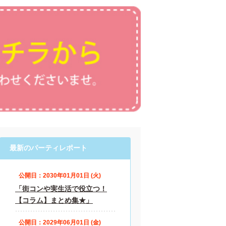
最新のパーティレポート
公開日：2030年01月01日 (火)
「街コンや実生活で役立つ！
【コラム】まとめ集★」
公開日：2029年06月01日 (金)