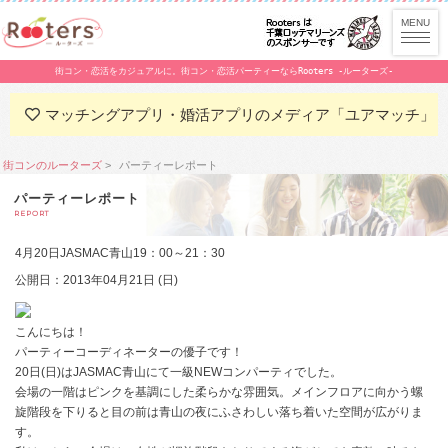
街コン・恋活をカジュアルに。街コン・恋活パーティーならRooters -ルーターズ-
マッチングアプリ・婚活アプリのメディア「ユアマッチ」
街コンのルーターズ
パーティーレポート
パーティーレポート
REPORT
4月20日JASMAC青山19：00～21：30
公開日：2013年04月21日 (日)
こんにちは！
パーティーコーディネーターの優子です！
20日(日)はJASMAC青山にて一級NEWコンパーティでした。
会場の一階はピンクを基調にした柔らかな雰囲気。メインフロアに向かう螺
旋階段を下りると目の前は青山の夜にふさわしい落ち着いた空間が広がりま
す。