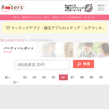
街コン・恋活をカジュアルに。街コン・恋活パーティーならRooters -ルーターズ-
マッチングアプリ・婚活アプリのメディア「ユアマッチ」
街コンのルーターズ
パーティーレポート
パーティーレポート
REPORT
前へ
...
82
83
84
85
86
87
88
89
90
...
次へ