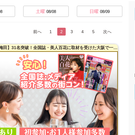
土曜
日曜
08
08/08
08/09
前へ
1
2
3
4
5
次へ
【女性20～38歳・男性23～42歳限定】【梅田】31名突破！全国誌・美人百花に取材を受けた大阪で一番出会える街コン♪満腹保証☆【たっぷりお肉】室内バーベキュー街コン♪【充実お料理＆飲み放題付】超オシャレ隠れ家ダイニング貸切☆同世代で楽しむ♪席替えあり！