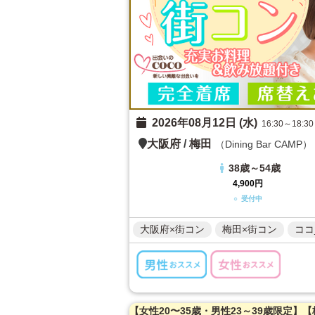
2026年08月12日 (水)
16:30～18:30
大阪府
/
梅田
（Dining Bar CAMP）
38歳～54歳
4,900円
○ 受付中
大阪府×街コン
梅田×街コン
ココ