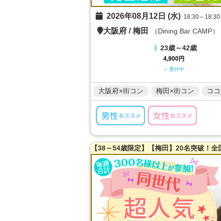
2026年08月12日 (水)
16:30～18:30
大阪府
/
梅田
（Dining Bar CAMP）
23歳～42歳
4,900円
○ 受付中
大阪府×街コン
梅田×街コン
ココ