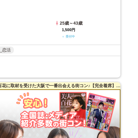
25歳～43歳
1,500円
○ 受付中
_恋活
【30～47歳限定】【京橋】全国誌・美人百花に取材を受けた大阪で一番出会える街コン♪【完全着席】超オシャレ・隠れ家レストラン貸切☆【真剣婚活男女】で楽しむ♪【カジュアルな雰囲気】だから交流しやすい♪LINE交換自由＆席替えあり！