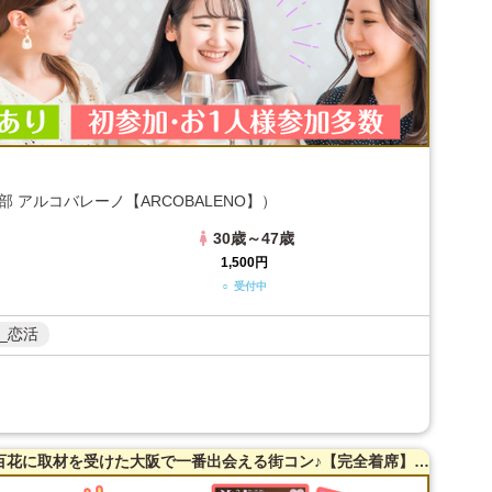
 アルコバレーノ【ARCOBALENO】）
30歳～47歳
1,500円
○ 受付中
_恋活
【38～54歳限定】【京橋】全国誌・美人百花に取材を受けた大阪で一番出会える街コン♪【完全着席】超オシャレ・隠れ家レストラン貸切☆【真剣婚活男女】で楽しむ♪【カジュアルな雰囲気】だから交流しやすい♪LINE交換自由＆席替えあり！