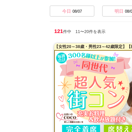
今日
明日
08/07
08/
121
件中 11〜20件を表示