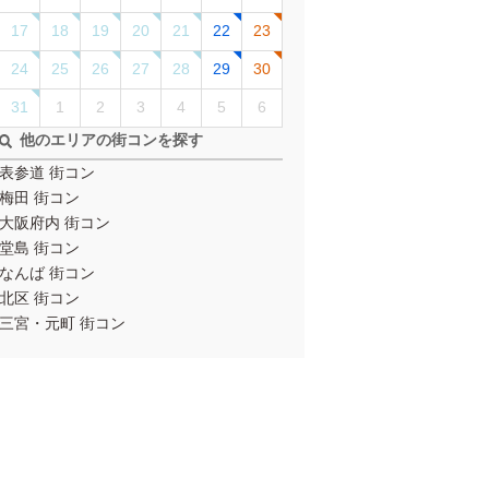
17
18
19
20
21
22
23
24
25
26
27
28
29
30
31
1
2
3
4
5
6
他のエリアの街コンを探す
表参道 街コン
梅田 街コン
大阪府内 街コン
堂島 街コン
なんば 街コン
北区 街コン
三宮・元町 街コン