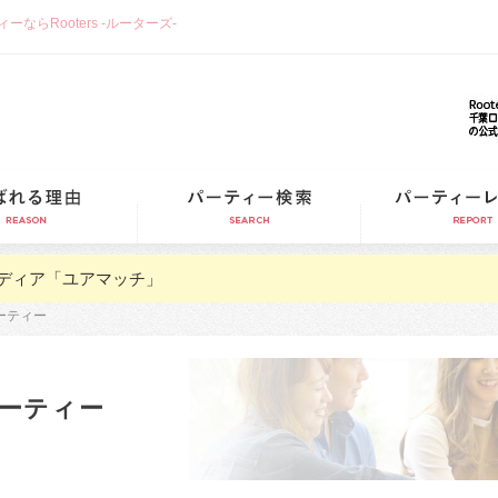
らRooters -ルーターズ-
選ばれる理由
パーティー検索
ディア「ユアマッチ」
ーティー
ーティー