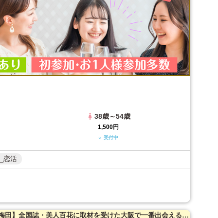
38歳～54歳
1,500円
○ 受付中
_恋活
【女性20〜35歳・男性23～39歳限定】【梅田】全国誌・美人百花に取材を受けた大阪で一番出会える街コン☆【年収６００万以上☆ハイスペ男性限定！】満腹保証☆【たっぷりお肉】室内バーベキュー街コン♪【充実お料理＆飲み放題付】超オシャレ隠れ家ダイニング貸切☆同世代で楽しむ♪席替えあり！