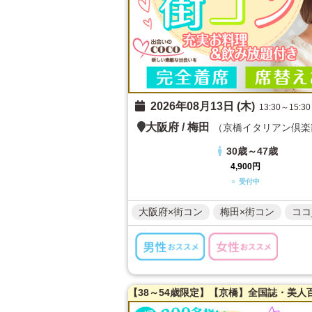
2026年08月13日 (木)
13:30～15:30
大阪府
/
梅田
（京橋イタリアン倶楽部
30歳～47歳
4,900円
○ 受付中
大阪府×街コン
梅田×街コン
ココ