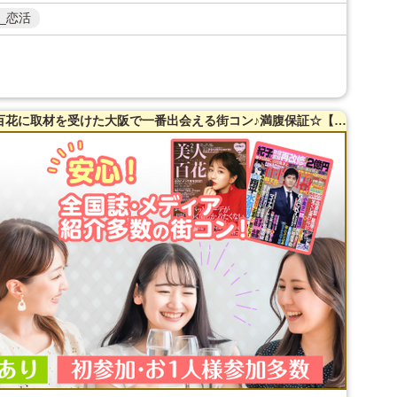
_恋活
【25～43歳限定】【梅田】全国誌・美人百花に取材を受けた大阪で一番出会える街コン♪満腹保証☆【当たる！と有名な女性占い師によるオラクルカード占い】を体験できます！【たっぷりお肉】室内バーベキュー街コン♪【充実お料理＆飲み放題付】超オシャレ隠れ家ダイニング貸切☆同世代で楽しむ♪席替えあり！