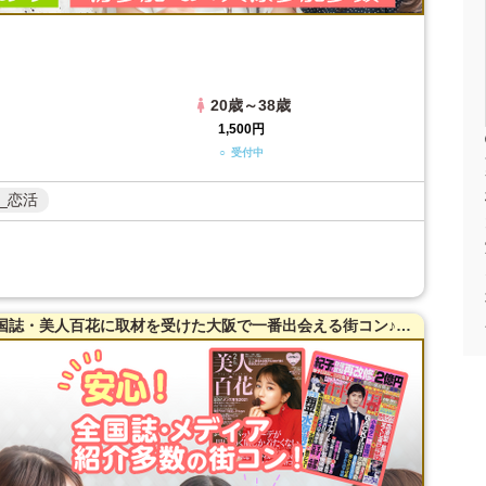
20歳～38歳
1,500円
○ 受付中
_恋活
【38～54歳限定】【梅田】20名突破！全国誌・美人百花に取材を受けた大阪で一番出会える街コン♪満腹保証☆【たっぷりお肉】室内バーベキュー街コン♪【充実お料理＆飲み放題付】超オシャレ隠れ家ダイニング貸切☆同世代で楽しむ♪席替えあり！