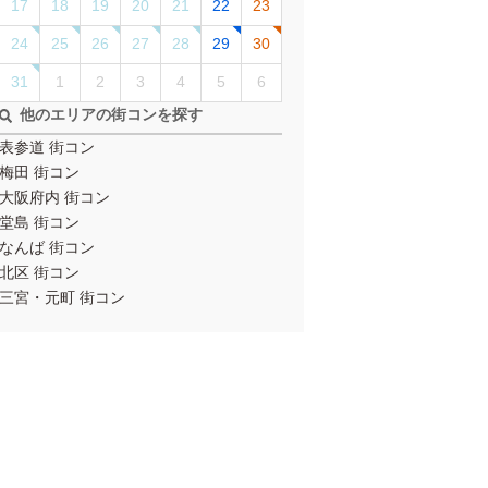
17
18
19
20
21
22
23
24
25
26
27
28
29
30
31
1
2
3
4
5
6
他のエリアの街コンを探す
表参道 街コン
梅田 街コン
大阪府内 街コン
堂島 街コン
なんば 街コン
北区 街コン
三宮・元町 街コン