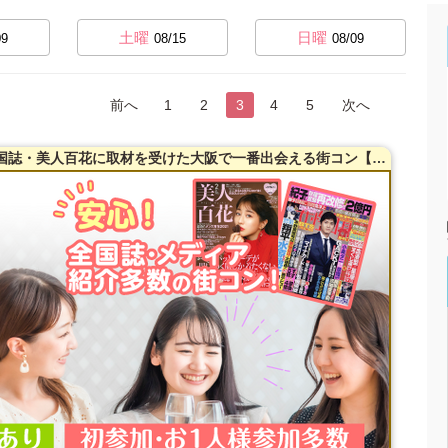
土曜
日曜
09
08/15
08/09
前へ
1
2
3
4
5
次へ
【30～47歳限定】【梅田】33名突破！全国誌・美人百花に取材を受けた大阪で一番出会える街コン【洗練された大人の空間】貸切！同世代で楽しむ♪お料理は豪華スペインコース料理☆LINE交換自由＆席がえあり！