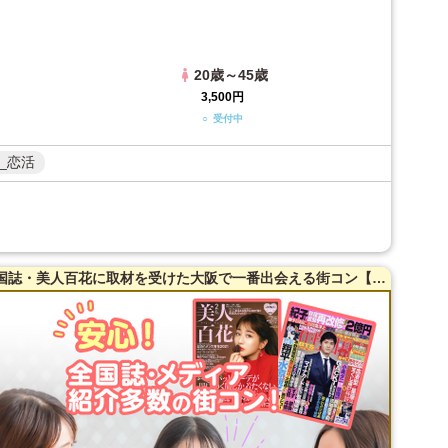
20歳～45歳
3,500円
○ 受付中
_恋活
【38～54歳限定】【梅田】20名突破！全国誌・美人百花に取材を受けた大阪で一番出会える街コン【洗練された大人の空間】貸切！同世代で楽しむ♪お料理は豪華スペインコース料理☆LINE交換自由＆席がえあり！