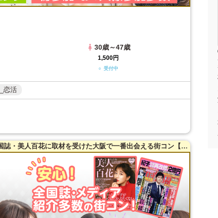
30歳～47歳
1,500円
○ 受付中
_恋活
【38～54歳限定】【梅田】20名突破！全国誌・美人百花に取材を受けた大阪で一番出会える街コン【洗練された大人の空間】貸切！同世代で楽しむ♪お料理は豪華スペインコース料理☆LINE交換自由＆席がえあり！