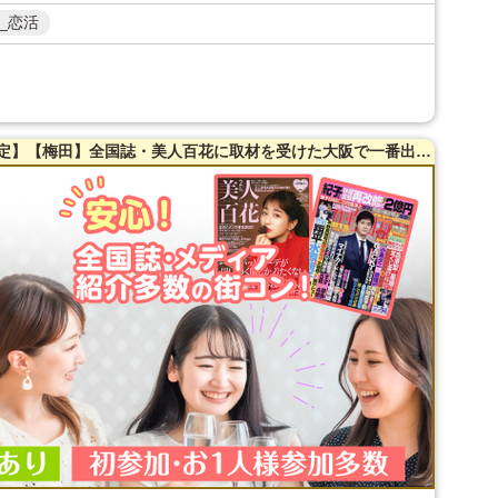
_恋活
【ぽっちゃり女性×ぽっちゃり好き男性限定】【梅田】全国誌・美人百花に取材を受けた大阪で一番出会える街コン【洗練された大人の空間】貸切！同世代で楽しむ♪お料理は豪華スペインコース料理☆LINE交換自由＆席がえあり！