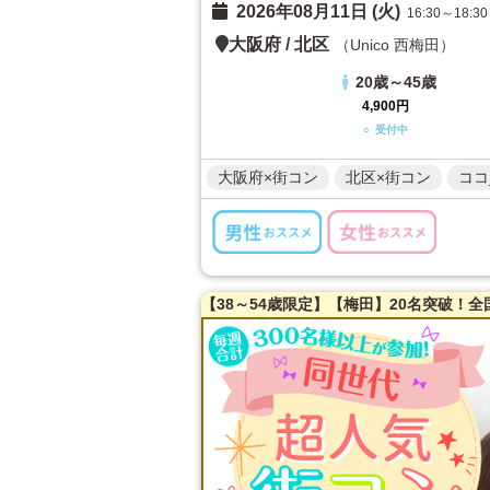
2026年08月11日 (火)
16:30～18:30
大阪府
/
北区
（Unico 西梅田）
20歳～45歳
4,900円
○ 受付中
大阪府×街コン
北区×街コン
ココ