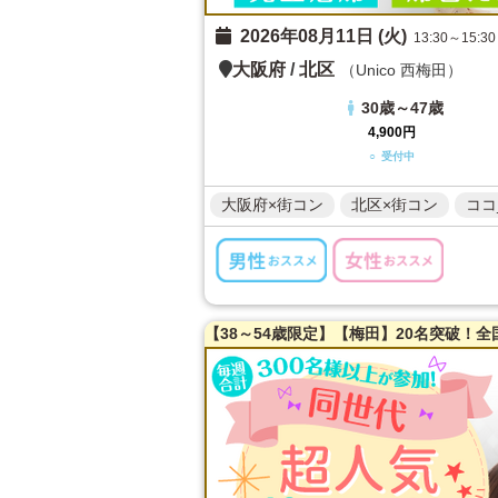
2026年08月11日 (火)
13:30～15:30
大阪府
/
北区
（Unico 西梅田）
30歳～47歳
4,900円
○ 受付中
大阪府×街コン
北区×街コン
ココ