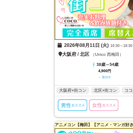
2026年08月11日 (火)
16:30～18:30
大阪府
/
北区
（Unico 西梅田）
38歳～54歳
4,900円
○ 受付中
大阪府×街コン
北区×街コン
ココ