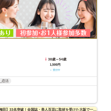
38歳～54歳
1,500円
○ 受付中
_恋活
【女性20～38歳・男性23～42歳限定】【梅田】33名突破！全国誌・美人百花に取材を受けた大阪で一番出会える街コン【洗練された大人の空間】貸切！同世代で楽しむ♪お料理は豪華スペインコース料理☆LINE交換自由＆席がえあり！