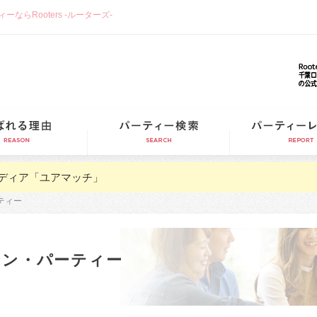
らRooters -ルーターズ-
選ばれる理由
パーティー検索
ディア「ユアマッチ」
ティー
コン・パーティー