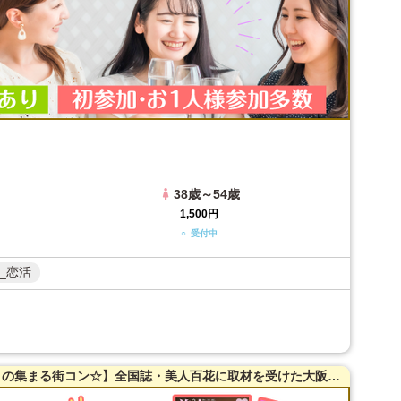
38歳～54歳
1,500円
○ 受付中
_恋活
アニメコン【梅田】【アニメ・マンガ好きの集まる街コン☆】全国誌・美人百花に取材を受けた大阪で一番出会える街コン【洗練された大人の空間】貸切！同世代で楽しむ♪お料理は豪華スペインコース料理☆LINE交換自由＆席がえあり！