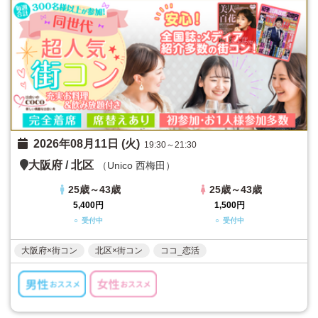
2026年08月11日 (火)
19:30～21:30
大阪府
/
北区
（Unico 西梅田）
25歳～43歳
25歳～43歳
5,400円
1,500円
○ 受付中
○ 受付中
大阪府×街コン
北区×街コン
ココ_恋活