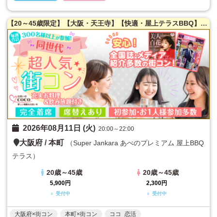
【20～45歳限定】【大阪・天王寺】【快適・屋上テラスBBQ】【満腹保証☆豊富な食材＆驚愕！超豪華飲み放題☆ビールだけで１６種類！？クラフトビルや海外のビールも！その他ドリンクも超充実！】【日焼け防止タープ・清涼ミスト機】【雨天決行】全国誌・美人百花に取材を受けた大阪で一番出会える街コン☆【お一人様参加多数】LINE交換自由＆席がえあり！
2026年08月11日 (火)
20:00～22:00
大阪府
/
本町
（Super Jankara あべのプレミアム 屋上BBQ
テラス）
20歳～45歳
20歳～45歳
5,900円
2,300円
○ 受付中
○ 受付中
大阪府×街コン
本町×街コン
ココ_恋活