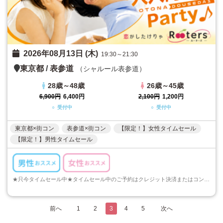
2026年08月13日 (木)
19:30～21:30
東京都
/
表参道
（シャルール表参道）
28歳～48歳
26歳～45歳
6,900円
6,400円
2,100円
1,200円
○ 受付中
○ 受付中
東京都×街コン
表参道×街コン
【限定！】女性タイムセール
【限定！】男性タイムセール
★只今タイムセール中★タイムセール中のご予約はクレジット決済またはコンビニ決済でのご予約のみとなります。ご注意くださいますようお願い申し上げます...
前へ
1
2
3
4
5
次へ