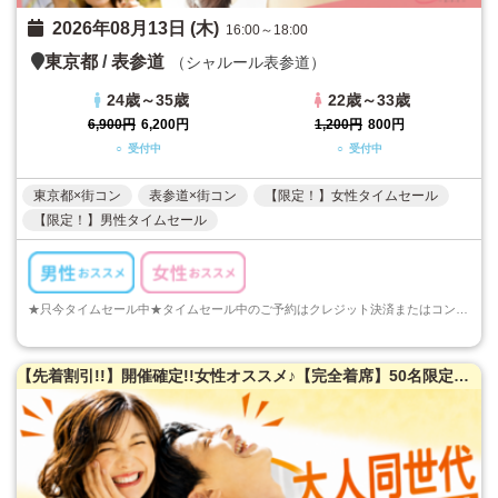
2026年08月13日 (木)
16:00～18:00
東京都
/
表参道
（シャルール表参道）
24歳～35歳
22歳～33歳
6,900円
6,200円
1,200円
800円
○ 受付中
○ 受付中
東京都×街コン
表参道×街コン
【限定！】女性タイムセール
【限定！】男性タイムセール
★只今タイムセール中★タイムセール中のご予約はクレジット決済またはコンビニ決済でのご予約のみとなります。ご注意くださいますようお願い申し上げます...
【先着割引!!】開催確定!!女性オススメ♪【完全着席】50名限定★大人同世代恋活パーティー♪