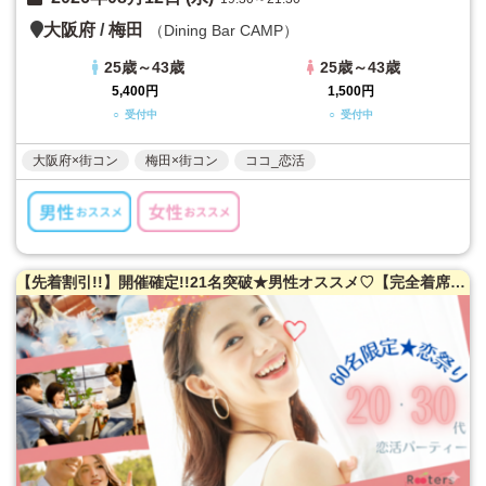
大阪府
/
梅田
（Dining Bar CAMP）
25歳～43歳
25歳～43歳
5,400円
1,500円
○ 受付中
○ 受付中
大阪府×街コン
梅田×街コン
ココ_恋活
【先着割引!!】開催確定!!21名突破★男性オススメ♡【完全着席★お席案内・席替えサポート】60名限定!!20・30代恋祭り★お盆休みの恋活大作戦!!!