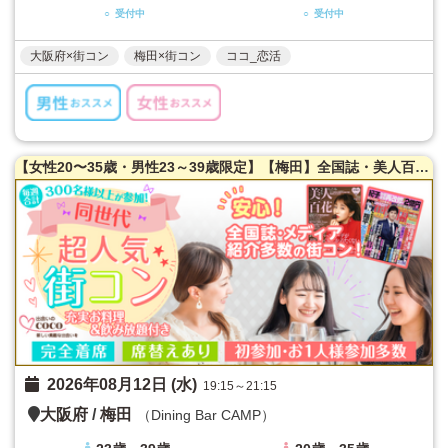
○ 受付中
○ 受付中
大阪府×街コン
梅田×街コン
ココ_恋活
【女性20〜35歳・男性23～39歳限定】【梅田】全国誌・美人百花に取材を受けた大阪で一番出会える街コン☆【年収６００万以上☆ハイスペ男性限定！】満腹保証☆【たっぷりお肉】室内バーベキュー街コン♪【充実お料理＆飲み放題付】超オシャレ隠れ家ダイニング貸切☆同世代で楽しむ♪席替えあり！
2026年08月12日 (水)
19:15～21:15
大阪府
/
梅田
（Dining Bar CAMP）