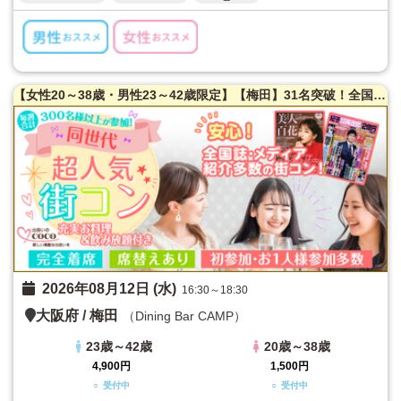
【女性20～38歳・男性23～42歳限定】【梅田】31名突破！全国誌・美人百花に取材を受けた大阪で一番出会える街コン♪満腹保証☆【たっぷりお肉】室内バーベキュー街コン♪【充実お料理＆飲み放題付】超オシャレ隠れ家ダイニング貸切☆同世代で楽しむ♪席替えあり！
2026年08月12日 (水)
16:30～18:30
大阪府
/
梅田
（Dining Bar CAMP）
23歳～42歳
20歳～38歳
4,900円
1,500円
○ 受付中
○ 受付中