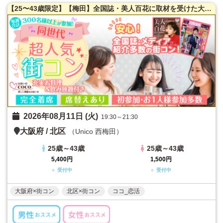
【25〜43歳限定】【梅田】全国誌・美人百花に取材を受けた大阪で一番出会える街コン【洗練された大人の空間】貸切！同世代で楽しむ♪お料理は豪華スペインコース料理☆LINE交換自由＆席がえあり！
2026年08月11日 (火)
19:30～21:30
大阪府
/
北区
（Unico 西梅田）
25歳～43歳
25歳～43歳
5,400円
1,500円
○ 受付中
○ 受付中
大阪府×街コン
北区×街コン
ココ_恋活