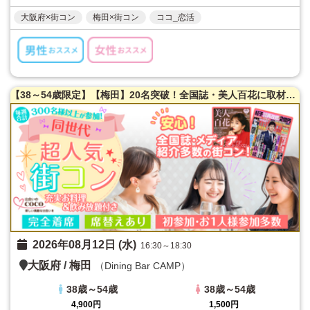
大阪府×街コン
梅田×街コン
ココ_恋活
【38～54歳限定】【梅田】20名突破！全国誌・美人百花に取材を受けた大阪で一番出会える街コン♪満腹保証☆【たっぷりお肉】室内バーベキュー街コン♪【充実お料理＆飲み放題付】超オシャレ隠れ家ダイニング貸切☆同世代で楽しむ♪席替えあり！
2026年08月12日 (水)
16:30～18:30
大阪府
/
梅田
（Dining Bar CAMP）
38歳～54歳
38歳～54歳
4,900円
1,500円