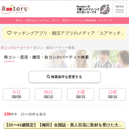
街コン・恋活をカジュアルに。街コン・恋活パーティーならRooters -ルーターズ-
マッチングアプリ・婚活アプリのメディア「ユアマッチ」
街コンのルーターズ
街コン・婚活パーティー検索
街コン・恋活・婚活・合コンのパーティー検索
SEARCH
検索条件を変更する
今日
明日
土曜
日曜
08/09
08/10
08/15
08/16
239
件中 21〜30件を表示
【25〜43歳限定】【梅田】全国誌・美人百花に取材を受けた大阪で一番出会える街コン【洗練された大人の空間】貸切！同世代で楽しむ♪お料理は豪華スペインコース料理☆LINE交換自由＆席がえあり！