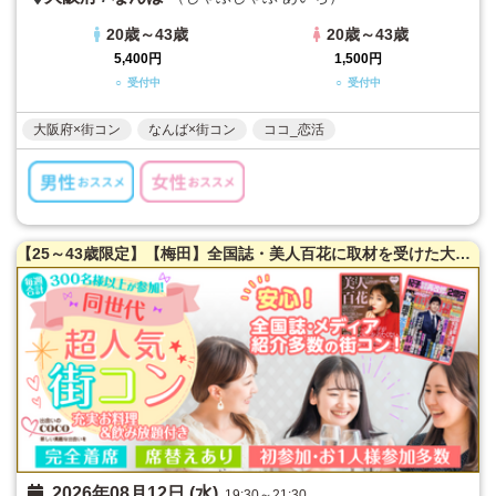
20歳～43歳
20歳～43歳
5,400円
1,500円
○ 受付中
○ 受付中
大阪府×街コン
なんば×街コン
ココ_恋活
【25～43歳限定】【梅田】全国誌・美人百花に取材を受けた大阪で一番出会える街コン♪満腹保証☆【当たる！と有名な女性占い師によるオラクルカード占い】を体験できます！【たっぷりお肉】室内バーベキュー街コン♪【充実お料理＆飲み放題付】超オシャレ隠れ家ダイニング貸切☆同世代で楽しむ♪席替えあり！
2026年08月12日 (水)
19:30～21:30