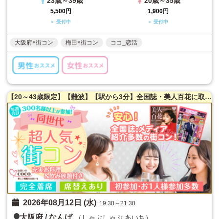
23歳～39歳
20歳～35歳
5,500円
1,900円
○ 受付中
○ 受付中
大阪府×街コン
梅田×街コン
ココ_恋活
【20～43歳限定】【難波】【駅から3分】全国誌・美人百花に取材を受けた大阪で一番出会える街コン☆【新築のホテルダイニング貸切】【お一人様参加多数】【黒毛和牛肉寿司】【目の前炙り提供】【カジュアルな雰囲気】LINE交換自由＆席がえあり！
2026年08月12日 (水)
19:30～21:30
大阪府
/
なんば
（しゃぶしゃぶ あいち）