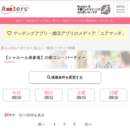
街コン・恋活をカジュアルに。街コン・恋活パーティーならRooters -ルーターズ-
マッチングアプリ・婚活アプリのメディア「ユアマッチ」
街コンのルーターズ
街コン・婚活パーティー検索
【シャルール表参道】の街コン・パーティー
SEARCH
検索条件を変更する
今日
明日
土曜
日曜
08/10
08/11
08/15
08/16
27
件中 31〜30件を表示
前へ
1
2
3
次へ