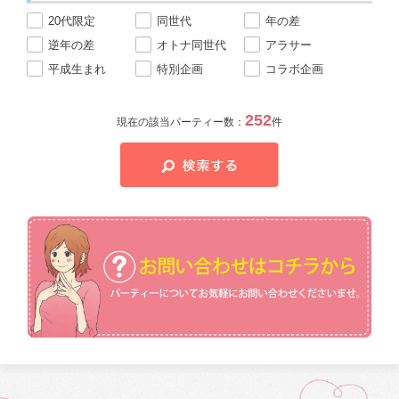
20代限定
同世代
年の差
逆年の差
オトナ同世代
アラサー
平成生まれ
特別企画
コラボ企画
252
現在の該当パーティー数：
件