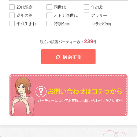
20代限定
同世代
年の差
逆年の差
オトナ同世代
アラサー
平成生まれ
特別企画
コラボ企画
239
現在の該当パーティー数：
件