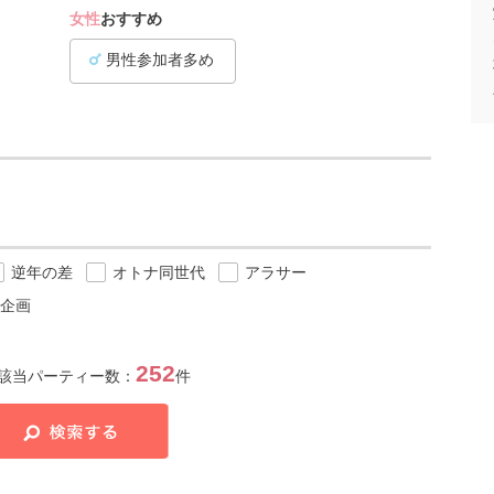
女性
おすすめ
男性参加者多め
逆年の差
オトナ同世代
アラサー
企画
252
該当パーティー数：
件