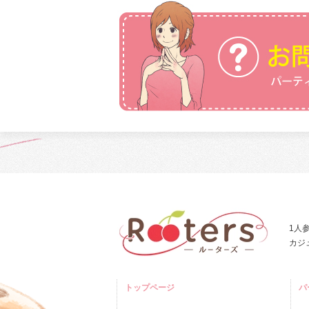
1人
カジ
トップページ
パ