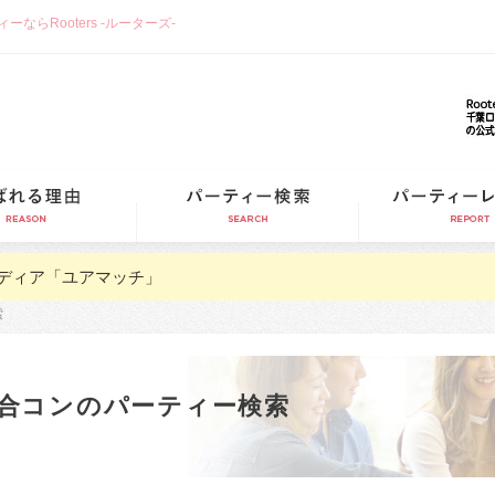
らRooters -ルーターズ-
選ばれる理由
パーティー検索
ディア「ユアマッチ」
索
合コンのパーティー検索