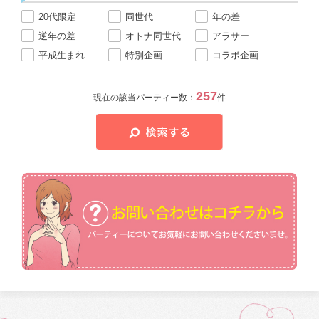
20代限定
同世代
年の差
逆年の差
オトナ同世代
アラサー
平成生まれ
特別企画
コラボ企画
257
現在の該当パーティー数：
件