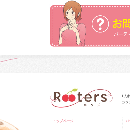
1人
カジ
トップページ
パ