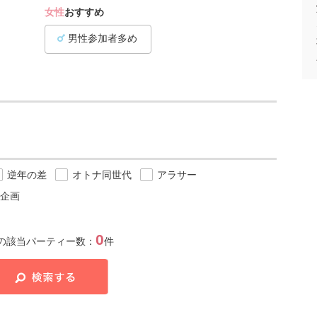
女性
おすすめ
男性参加者多め
逆年の差
オトナ同世代
アラサー
企画
0
の該当パーティー数：
件