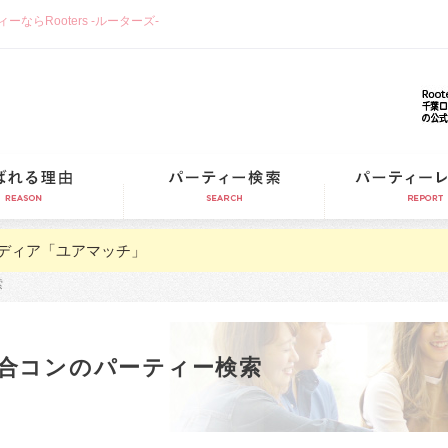
らRooters -ルーターズ-
選ばれる理由
パーティー検索
ディア「ユアマッチ」
索
合コンのパーティー検索