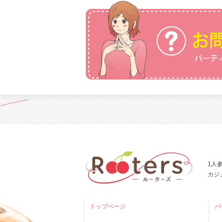
1人
カジ
トップページ
パ