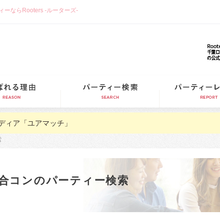
らRooters -ルーターズ-
選ばれる理由
パーティー検索
ディア「ユアマッチ」
索
合コンのパーティー検索