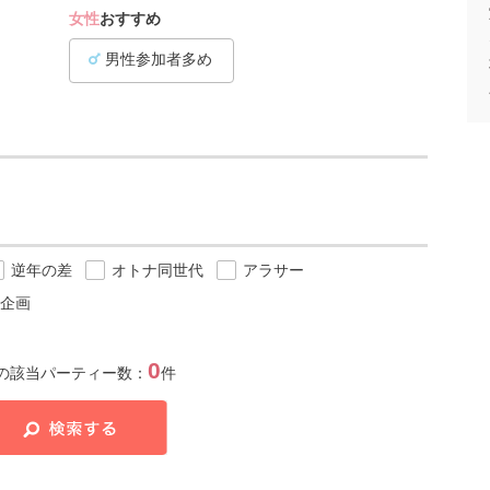
女性
おすすめ
男性参加者多め
逆年の差
オトナ同世代
アラサー
企画
0
の該当パーティー数：
件