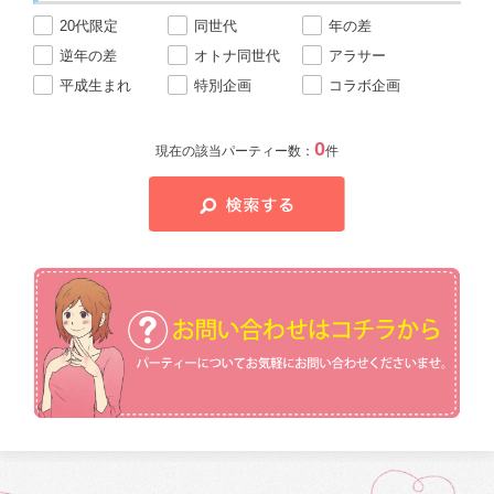
20代限定
同世代
年の差
逆年の差
オトナ同世代
アラサー
平成生まれ
特別企画
コラボ企画
0
現在の該当パーティー数：
件